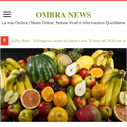
OMBRA NEWS
La mia Ombra | News Online, Notizie Virali e Informazioni Quotidiane
Giulio Betti: “A Ferragosto ondate di calore e sole. Il caldo del 2026 sarà l