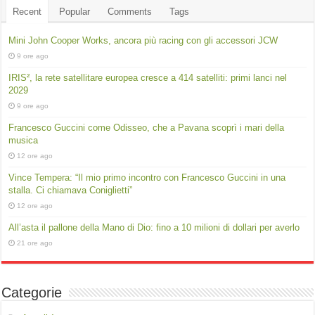
Recent
Popular
Comments
Tags
Mini John Cooper Works, ancora più racing con gli accessori JCW
9 ore ago
IRIS², la rete satellitare europea cresce a 414 satelliti: primi lanci nel
2029
9 ore ago
Francesco Guccini come Odisseo, che a Pavana scoprì i mari della
musica
12 ore ago
Vince Tempera: “Il mio primo incontro con Francesco Guccini in una
stalla. Ci chiamava Coniglietti”
12 ore ago
All’asta il pallone della Mano di Dio: fino a 10 milioni di dollari per averlo
21 ore ago
Categorie