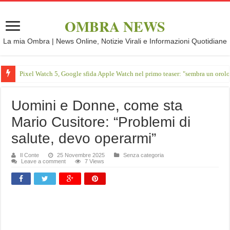
OMBRA NEWS
La mia Ombra | News Online, Notizie Virali e Informazioni Quotidiane
Pixel Watch 5, Google sfida Apple Watch nel primo teaser: "sembra un orol
Uomini e Donne, come sta
Mario Cusitore: “Problemi di
salute, devo operarmi”
Il Conte
25 Novembre 2025
Senza categoria
Leave a comment
7 Views