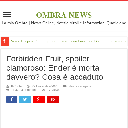
OMBRA NEWS
La mia Ombra | News Online, Notizie Virali e Informazioni Quotidiane
Vince Tempera: “Il mio primo incontro con Francesco Guccini in una stalla.
Forbidden Fruit, spoiler
clamoroso: Ender è morta
davvero? Cosa è accaduto
Il Conte
29 Novembre 2025
Senza categoria
Leave a comment
17 Views