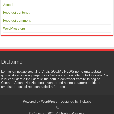
Accedi
Feed dei contenuti
Feed dei commenti
WordPress.org
Diclaimer
Le migliori notizie Sociali e Virali. SOCIAL NEWS non è una testata
giornalistica, è un aggregatore di Notizie con Link alla fonte Originale. Se
vuoi escludere o includere le tue notizie contattaci tramite la pagina
Contatti. Alcune Notizie sono inventate ed hanno carattere satirico e
umoristico, quindi non conducibili a fatti reali.
Powered by
WordPress
| Designed by
TieLabs
© Copyright 2026, All Rights Reserved