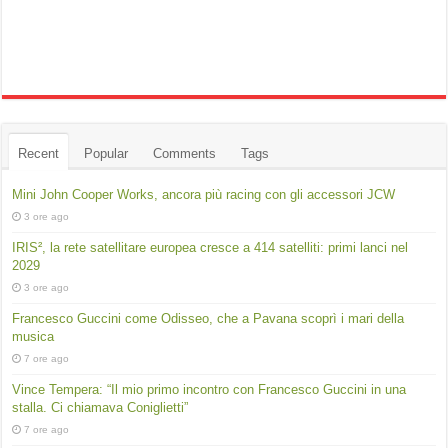
Recent
Popular
Comments
Tags
Mini John Cooper Works, ancora più racing con gli accessori JCW
3 ore ago
IRIS², la rete satellitare europea cresce a 414 satelliti: primi lanci nel
2029
3 ore ago
Francesco Guccini come Odisseo, che a Pavana scoprì i mari della
musica
7 ore ago
Vince Tempera: “Il mio primo incontro con Francesco Guccini in una
stalla. Ci chiamava Coniglietti”
7 ore ago