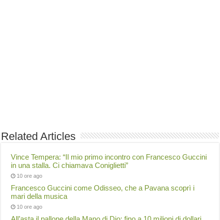
Related Articles
Vince Tempera: “Il mio primo incontro con Francesco Guccini
in una stalla. Ci chiamava Coniglietti”
10 ore ago
Francesco Guccini come Odisseo, che a Pavana scoprì i
mari della musica
10 ore ago
All’asta il pallone della Mano di Dio: fino a 10 milioni di dollari