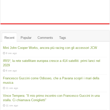
Recent
Popular
Comments
Tags
Mini John Cooper Works, ancora più racing con gli accessori JCW
8 ore ago
IRIS², la rete satellitare europea cresce a 414 satelliti: primi lanci nel
2029
8 ore ago
Francesco Guccini come Odisseo, che a Pavana scoprì i mari della
musica
11 ore ago
Vince Tempera: “Il mio primo incontro con Francesco Guccini in una
stalla. Ci chiamava Coniglietti”
11 ore ago