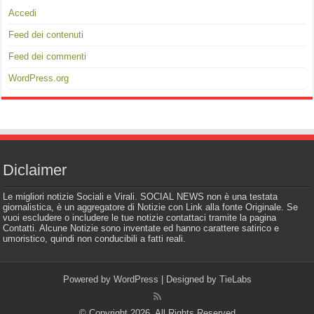
Accedi
Feed dei contenuti
Feed dei commenti
WordPress.org
Diclaimer
Le migliori notizie Sociali e Virali. SOCIAL NEWS non è una testata
giornalistica, è un aggregatore di Notizie con Link alla fonte Originale. Se
vuoi escludere o includere le tue notizie contattaci tramite la pagina
Contatti. Alcune Notizie sono inventate ed hanno carattere satirico e
umoristico, quindi non conducibili a fatti reali.
Powered by
WordPress
| Designed by
TieLabs
© Copyright 2026, All Rights Reserved