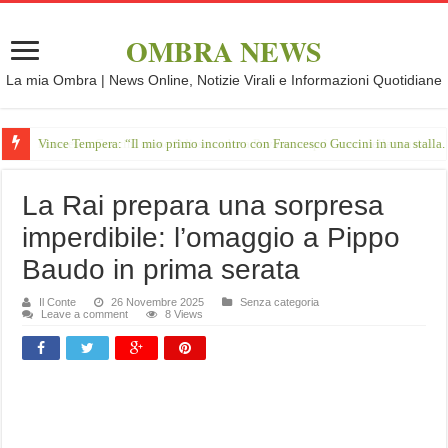
OMBRA NEWS
La mia Ombra | News Online, Notizie Virali e Informazioni Quotidiane
Vince Tempera: “Il mio primo incontro con Francesco Guccini in una stalla.
La Rai prepara una sorpresa
imperdibile: l’omaggio a Pippo
Baudo in prima serata
Il Conte
26 Novembre 2025
Senza categoria
Leave a comment
8 Views