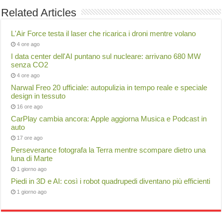
Related Articles
L'Air Force testa il laser che ricarica i droni mentre volano
4 ore ago
I data center dell'AI puntano sul nucleare: arrivano 680 MW
senza CO2
4 ore ago
Narwal Freo 20 ufficiale: autopulizia in tempo reale e speciale
design in tessuto
16 ore ago
CarPlay cambia ancora: Apple aggiorna Musica e Podcast in
auto
17 ore ago
Perseverance fotografa la Terra mentre scompare dietro una
luna di Marte
1 giorno ago
Piedi in 3D e AI: così i robot quadrupedi diventano più efficienti
1 giorno ago