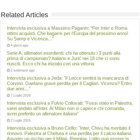
Related Articles
Intervista esclusiva a Massimo Paganin: “Per Inter e Roma
ottimi acquisti. Che bagarre per l’Europa del prossimo anno!
Su Samp e Vicenza…”
4 giorni ago
Serie A, allenatori esordienti: chi ha ottenuto i 3 punti alla
prima di campionato? Italiano e Jurić nei 18 che ci sono
riusciti. Ecco chi ha iniziato con una vittoria
2 settimane ago
Intervista esclusiva a Jeda: "Il Lecce sentirà la mancanza di
Corvino. Gaetano grave perdita per il Cagliari. Vicenza? Entro
due anni…"
7 Luglio 2026
Intervista esclusiva a Fulvio Collovati: "Fossi stato in Palestra,
sarei andato all'Inter. Al Milan non si capisce chi comanda,
avrei preferito un allenatore italiano"
2 Luglio 2026
Intervista esclusiva a Bruno Cirillo: "Inter, Chivu ha meritato il
rinnovo. Palestra al Chelsea è una perdita per il calcio italiano.
Amorim un rischio per il Milan. Reggina, Lotito può essere la