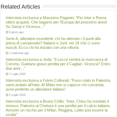
Related Articles
Intervista esclusiva a Massimo Paganin: “Per Inter e Roma
ottimi acquisti. Che bagarre per l’Europa del prossimo anno!
Su Samp e Vicenza…”
5 giorni ago
Serie A, allenatori esordienti: chi ha ottenuto i 3 punti alla
prima di campionato? Italiano e Jurić nei 18 che ci sono
riusciti. Ecco chi ha iniziato con una vittoria
2 settimane ago
Intervista esclusiva a Jeda: "Il Lecce sentirà la mancanza di
Corvino. Gaetano grave perdita per il Cagliari. Vicenza? Entro
due anni…"
7 Luglio 2026
Intervista esclusiva a Fulvio Collovati: "Fossi stato in Palestra,
sarei andato all'Inter. Al Milan non si capisce chi comanda,
avrei preferito un allenatore italiano"
2 Luglio 2026
Intervista esclusiva a Bruno Cirillo: "Inter, Chivu ha meritato il
rinnovo. Palestra al Chelsea è una perdita per il calcio italiano.
Amorim un rischio per il Milan. Reggina, Lotito può essere la
svolta”