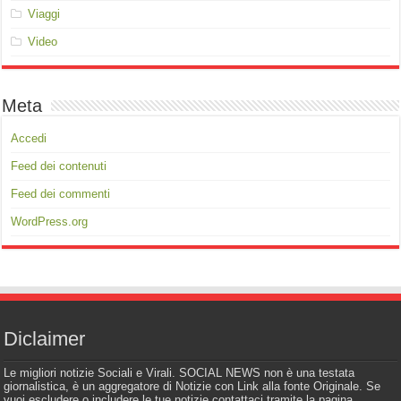
Viaggi
Video
Meta
Accedi
Feed dei contenuti
Feed dei commenti
WordPress.org
Diclaimer
Le migliori notizie Sociali e Virali. SOCIAL NEWS non è una testata
giornalistica, è un aggregatore di Notizie con Link alla fonte Originale. Se
vuoi escludere o includere le tue notizie contattaci tramite la pagina