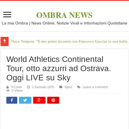
OMBRA NEWS
La mia Ombra | News Online, Notizie Virali e Informazioni Quotidiane
Vince Tempera: “Il mio primo incontro con Francesco Guccini in una stalla.
World Athletics Continental
Tour, otto azzurri ad Ostrava.
Oggi LIVE su Sky
Il Conte
1 Gennaio 1970
Sport
Leave a comment
0 Views