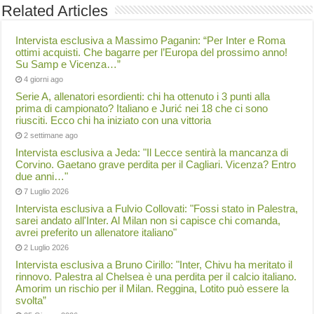
Related Articles
Intervista esclusiva a Massimo Paganin: “Per Inter e Roma
ottimi acquisti. Che bagarre per l’Europa del prossimo anno!
Su Samp e Vicenza…”
4 giorni ago
Serie A, allenatori esordienti: chi ha ottenuto i 3 punti alla
prima di campionato? Italiano e Jurić nei 18 che ci sono
riusciti. Ecco chi ha iniziato con una vittoria
2 settimane ago
Intervista esclusiva a Jeda: "Il Lecce sentirà la mancanza di
Corvino. Gaetano grave perdita per il Cagliari. Vicenza? Entro
due anni…"
7 Luglio 2026
Intervista esclusiva a Fulvio Collovati: "Fossi stato in Palestra,
sarei andato all'Inter. Al Milan non si capisce chi comanda,
avrei preferito un allenatore italiano"
2 Luglio 2026
Intervista esclusiva a Bruno Cirillo: "Inter, Chivu ha meritato il
rinnovo. Palestra al Chelsea è una perdita per il calcio italiano.
Amorim un rischio per il Milan. Reggina, Lotito può essere la
svolta”