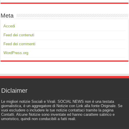
Meta
Accedi
Feed dei contenuti
Feed dei commenti
WordPress.org
Diclaimer
Le migliori notizie Sociali e Virali. SOCIAL NEWS non è una testata
giornalistica, è un aggregatore di Notizie con Link alla fonte Originale. Se
vuoi escludere o includere le tue notizie contattaci tramite la pagina
Contatti. Alcune Notizie sono inventate ed hanno carattere satirico e
umoristico, quindi non conducibili a fatti reali.