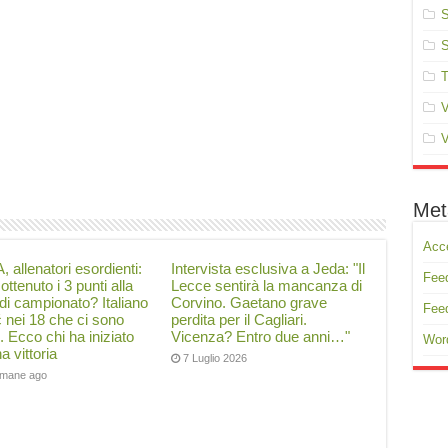
S
S
T
V
V
Met
Acc
, allenatori esordienti:
Intervista esclusiva a Jeda: "Il
Feed
ottenuto i 3 punti alla
Lecce sentirà la mancanza di
di campionato? Italiano
Corvino. Gaetano grave
Fee
ć nei 18 che ci sono
perdita per il Cagliari.
i. Ecco chi ha iniziato
Vicenza? Entro due anni…"
Wor
a vittoria
7 Luglio 2026
timane ago