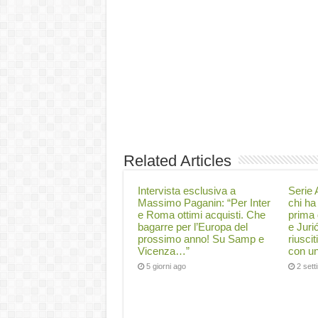
Related Articles
Intervista esclusiva a
Serie A
Massimo Paganin: “Per Inter
chi ha 
e Roma ottimi acquisti. Che
prima 
bagarre per l’Europa del
e Juri
prossimo anno! Su Samp e
riuscit
Vicenza…”
con un
5 giorni ago
2 set