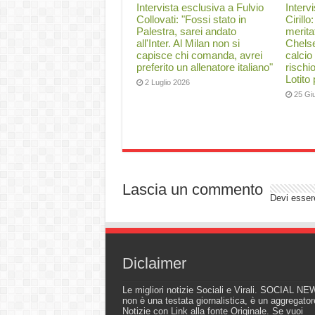
Intervista esclusiva a Fulvio
Interv
Collovati: "Fossi stato in
Cirillo
Palestra, sarei andato
merita
all'Inter. Al Milan non si
Chelse
capisce chi comanda, avrei
calcio
preferito un allenatore italiano"
rischi
Lotito
2 Luglio 2026
25 Gi
Lascia un commento
Devi esse
Diclaimer
Le migliori notizie Sociali e Virali. SOCIAL N
non è una testata giornalistica, è un aggregator
Notizie con Link alla fonte Originale. Se vuoi