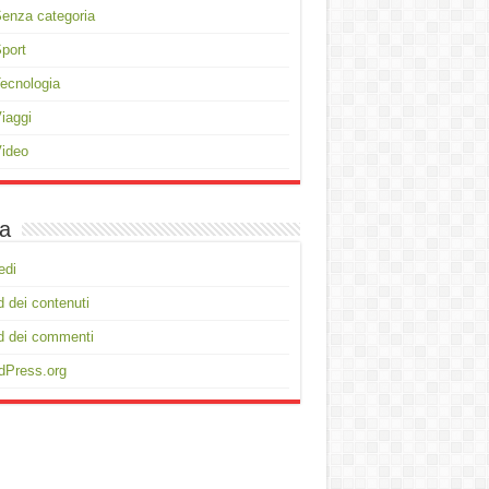
enza categoria
port
ecnologia
iaggi
ideo
a
edi
 dei contenuti
d dei commenti
dPress.org