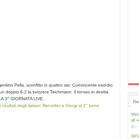
gentino Pella, sconfitto in quattro set. Convincente esordio
n doppio 6-2 la svizzera Teichmann. Il torneo in diretta
ti LA 3^ GIORNATA LIVE…
Re
risultati degli italiani: Berrettini e Giorgi al 2° turno
Mini
gli 
7 
IRIS