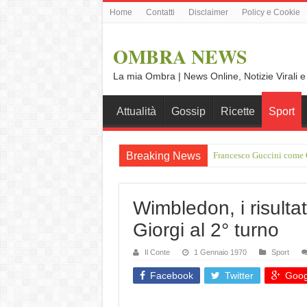
Home
Contatti
Disclaimer
Policy e Cookie
OMBRA NEWS
La mia Ombra | News Online, Notizie Virali e
Attualità
Gossip
Ricette
Sport
Breaking News
Vince Tempera: “Il mio p
Wimbledon, i risultati
Giorgi al 2° turno
Il Conte
1 Gennaio 1970
Sport
Facebook
Twitter
Goog