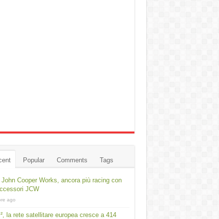
cent
Popular
Comments
Tags
 John Cooper Works, ancora più racing con
accessori JCW
ore ago
², la rete satellitare europea cresce a 414