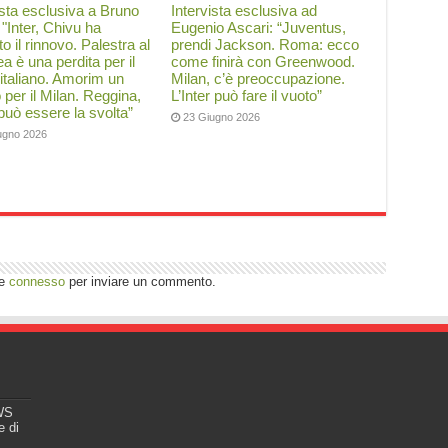
ista esclusiva a Bruno
Intervista esclusiva ad
: "Inter, Chivu ha
Eugenio Ascari: “Juventus,
to il rinnovo. Palestra al
prendi Jackson. Roma: ecco
a è una perdita per il
come finirà con Greenwood.
 italiano. Amorim un
Milan, c’è preoccupazione.
o per il Milan. Reggina,
L’Inter può fare il vuoto”
 può essere la svolta”
23 Giugno 2026
ugno 2026
re
connesso
per inviare un commento.
EWS
e di