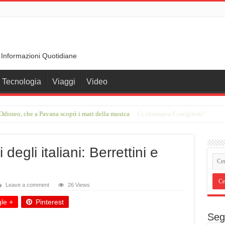
 Informazioni Quotidiane
Tecnologia
Viaggi
Video
rimo incontro con Francesco Guccini in una stalla. Ci chiamava Coniglietti”
 degli italiani: Berrettini e
Leave a comment
26 Views
le +
Pinterest
Seg