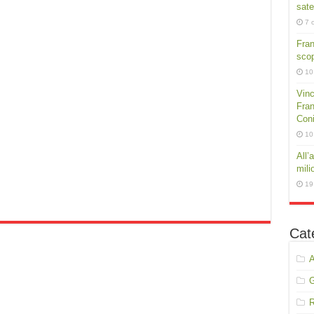
sate
7 
Fra
scop
10
Vinc
Fran
Conig
10
All’
mili
19
Cat
A
R