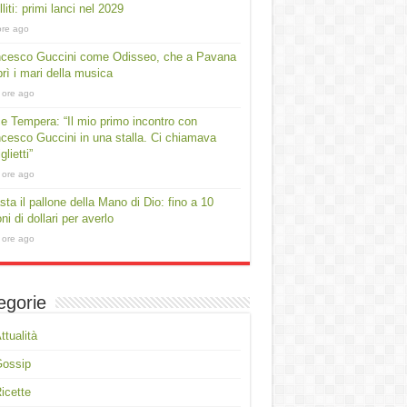
lliti: primi lanci nel 2029
ore ago
ncesco Guccini come Odisseo, che a Pavana
rì i mari della musica
 ore ago
e Tempera: “Il mio primo incontro con
cesco Guccini in una stalla. Ci chiamava
lietti”
 ore ago
asta il pallone della Mano di Dio: fino a 10
oni di dollari per averlo
 ore ago
egorie
ttualità
Gossip
icette