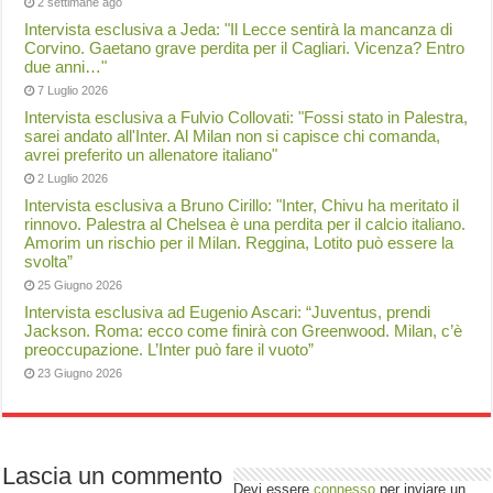
2 settimane ago
Intervista esclusiva a Jeda: "Il Lecce sentirà la mancanza di
Corvino. Gaetano grave perdita per il Cagliari. Vicenza? Entro
due anni…"
7 Luglio 2026
Intervista esclusiva a Fulvio Collovati: "Fossi stato in Palestra,
sarei andato all'Inter. Al Milan non si capisce chi comanda,
avrei preferito un allenatore italiano"
2 Luglio 2026
Intervista esclusiva a Bruno Cirillo: "Inter, Chivu ha meritato il
rinnovo. Palestra al Chelsea è una perdita per il calcio italiano.
Amorim un rischio per il Milan. Reggina, Lotito può essere la
svolta”
25 Giugno 2026
Intervista esclusiva ad Eugenio Ascari: “Juventus, prendi
Jackson. Roma: ecco come finirà con Greenwood. Milan, c’è
preoccupazione. L’Inter può fare il vuoto”
23 Giugno 2026
Lascia un commento
Devi essere
connesso
per inviare un