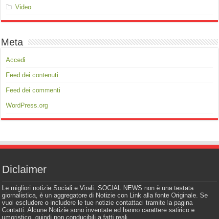
Video
Meta
Accedi
Feed dei contenuti
Feed dei commenti
WordPress.org
Diclaimer
Le migliori notizie Sociali e Virali. SOCIAL NEWS non è una testata
giornalistica, è un aggregatore di Notizie con Link alla fonte Originale. Se
vuoi escludere o includere le tue notizie contattaci tramite la pagina
Contatti. Alcune Notizie sono inventate ed hanno carattere satirico e
umoristico, quindi non conducibili a fatti reali.