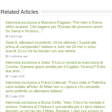
Related Articles
Intervista esclusiva a Massimo Paganin: “Per Inter e Roma
ottimi acquisti. Che bagarre per l’Europa del prossimo anno!
Su Samp e Vicenza…”
4 giorni ago
Serie A, allenatori esordienti: chi ha ottenuto i 3 punti alla
prima di campionato? Italiano e Jurić nei 18 che ci sono
riusciti. Ecco chi ha iniziato con una vittoria
2 settimane ago
Intervista esclusiva a Jeda: "Il Lecce sentirà la mancanza di
Corvino. Gaetano grave perdita per il Cagliari. Vicenza? Entro
due anni…"
7 Luglio 2026
Intervista esclusiva a Fulvio Collovati: "Fossi stato in Palestra,
sarei andato all'Inter. Al Milan non si capisce chi comanda,
avrei preferito un allenatore italiano"
2 Luglio 2026
Intervista esclusiva a Bruno Cirillo: "Inter, Chivu ha meritato il
rinnovo. Palestra al Chelsea è una perdita per il calcio italiano.
Amorim un rischio per il Milan. Reggina, Lotito può essere la