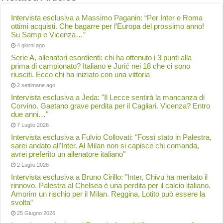
Intervista esclusiva a Massimo Paganin: “Per Inter e Roma
ottimi acquisti. Che bagarre per l’Europa del prossimo anno!
Su Samp e Vicenza…”
4 giorni ago
Serie A, allenatori esordienti: chi ha ottenuto i 3 punti alla
prima di campionato? Italiano e Jurić nei 18 che ci sono
riusciti. Ecco chi ha iniziato con una vittoria
2 settimane ago
Intervista esclusiva a Jeda: "Il Lecce sentirà la mancanza di
Corvino. Gaetano grave perdita per il Cagliari. Vicenza? Entro
due anni…"
7 Luglio 2026
Intervista esclusiva a Fulvio Collovati: "Fossi stato in Palestra,
sarei andato all'Inter. Al Milan non si capisce chi comanda,
avrei preferito un allenatore italiano"
2 Luglio 2026
Intervista esclusiva a Bruno Cirillo: "Inter, Chivu ha meritato il
rinnovo. Palestra al Chelsea è una perdita per il calcio italiano.
Amorim un rischio per il Milan. Reggina, Lotito può essere la
svolta”
25 Giugno 2026