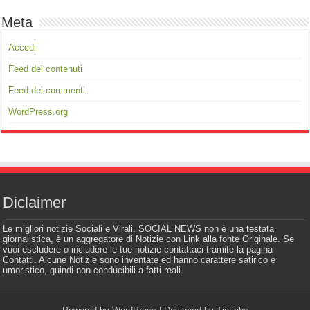
Meta
Accedi
Feed dei contenuti
Feed dei commenti
WordPress.org
Diclaimer
Le migliori notizie Sociali e Virali. SOCIAL NEWS non è una testata
giornalistica, è un aggregatore di Notizie con Link alla fonte Originale. Se
vuoi escludere o includere le tue notizie contattaci tramite la pagina
Contatti. Alcune Notizie sono inventate ed hanno carattere satirico e
umoristico, quindi non conducibili a fatti reali.