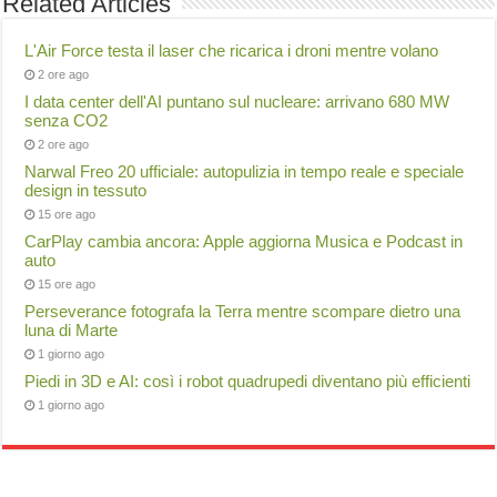
Related Articles
L'Air Force testa il laser che ricarica i droni mentre volano
2 ore ago
I data center dell'AI puntano sul nucleare: arrivano 680 MW
senza CO2
2 ore ago
Narwal Freo 20 ufficiale: autopulizia in tempo reale e speciale
design in tessuto
15 ore ago
CarPlay cambia ancora: Apple aggiorna Musica e Podcast in
auto
15 ore ago
Perseverance fotografa la Terra mentre scompare dietro una
luna di Marte
1 giorno ago
Piedi in 3D e AI: così i robot quadrupedi diventano più efficienti
1 giorno ago