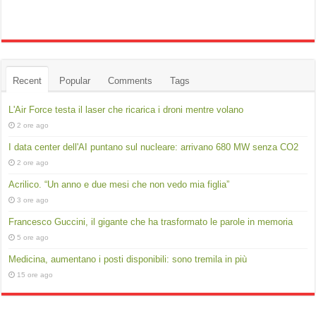
Recent
Popular
Comments
Tags
L'Air Force testa il laser che ricarica i droni mentre volano
2 ore ago
I data center dell'AI puntano sul nucleare: arrivano 680 MW senza CO2
2 ore ago
Acrilico. “Un anno e due mesi che non vedo mia figlia”
3 ore ago
Francesco Guccini, il gigante che ha trasformato le parole in memoria
5 ore ago
Medicina, aumentano i posti disponibili: sono tremila in più
15 ore ago