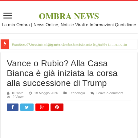
OMBRA NEWS
La mia Ombra | News Online, Notizie Virali e Informazioni Quotidiane
Francesco Guccini, il gigante che ha trasformato le parole in memoria
Vance o Rubio? Alla Casa
Bianca è già iniziata la corsa
alla successione di Trump
Il Conte
18 Maggio 2026
Tecnologia
Leave a comment
2 Views