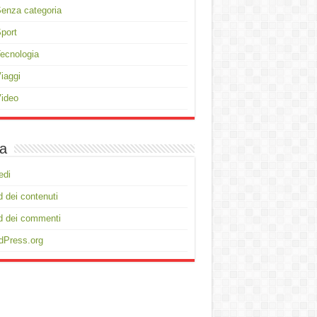
enza categoria
port
ecnologia
iaggi
ideo
a
edi
 dei contenuti
d dei commenti
dPress.org