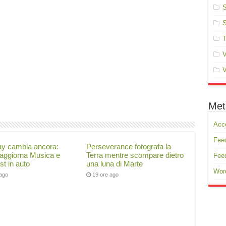
S
S
T
V
V
Met
Acc
Feed
ay cambia ancora:
Perseverance fotografa la
 aggiorna Musica e
Terra mentre scompare dietro
Fee
t in auto
una luna di Marte
Wor
 ago
19 ore ago