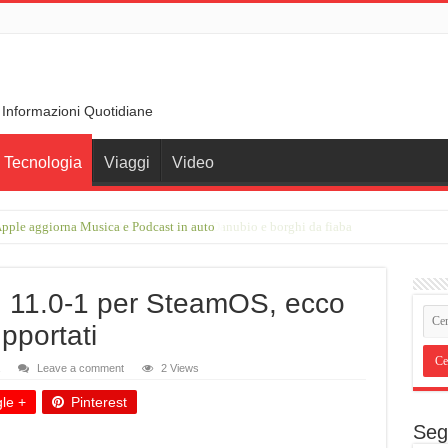
 Informazioni Quotidiane
Tecnologia
Viaggi
Video
pple aggiorna Musica e Podcast in auto
rimberga nel cuore della Germania, tra Danubio e borghi da fiaba
on 11.0-1 per SteamOS, ecco
upportati
Leave a comment
2 Views
le +
Pinterest
Seg