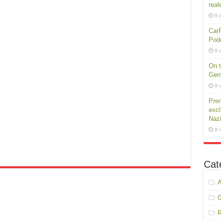
real
8 
CarP
Podc
8 
On t
Germ
9 
Pren
escl
Nazi
9 
Cat
A
R