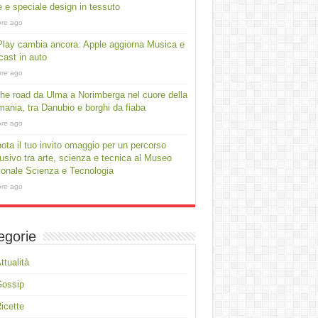
e e speciale design in tessuto
ore ago
lay cambia ancora: Apple aggiorna Musica e
ast in auto
ore ago
he road da Ulma a Norimberga nel cuore della
ania, tra Danubio e borghi da fiaba
ore ago
ota il tuo invito omaggio per un percorso
usivo tra arte, scienza e tecnica al Museo
onale Scienza e Tecnologia
ore ago
egorie
ttualità
Gossip
icette