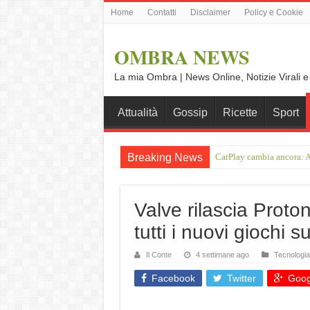
Home
Contatti
Disclaimer
Policy e Cookie
OMBRA NEWS
La mia Ombra | News Online, Notizie Virali e
Attualità
Gossip
Ricette
Sport
Breaking News
CarPlay cambia ancora: A
On the road da Ulma a No
Valve rilascia Prot
tutti i nuovi giochi s
Il Conte
4 settimane ago
Tecnologia
Facebook
Twitter
Goog