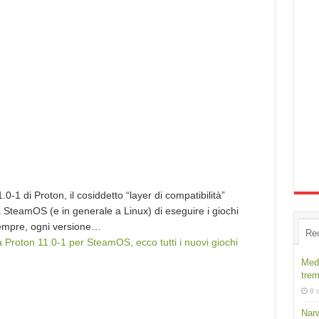
0-1 di Proton, il cosiddetto “layer di compatibilità”
 SteamOS (e in generale a Linux) di eseguire i giochi
sempre, ogni versione…
Re
ia Proton 11.0-1 per SteamOS, ecco tutti i nuovi giochi
Medi
trem
8 
Narw