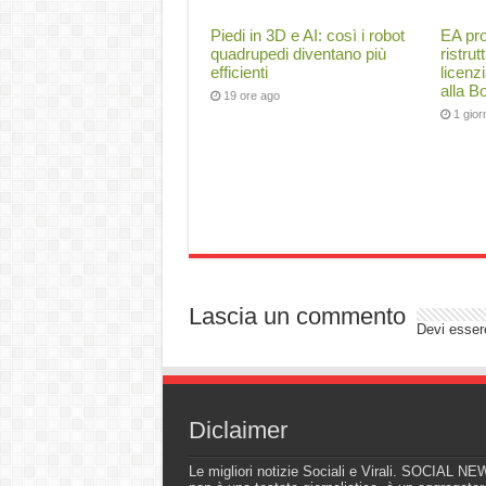
Piedi in 3D e AI: così i robot
EA pr
quadrupedi diventano più
ristru
efficienti
licenz
alla B
19 ore ago
1 gio
Lascia un commento
Devi esse
Diclaimer
Le migliori notizie Sociali e Virali. SOCIAL N