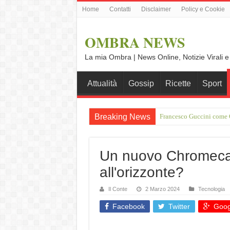
Home
Contatti
Disclaimer
Policy e Cookie
OMBRA NEWS
La mia Ombra | News Online, Notizie Virali e
Attualità
Gossip
Ricette
Sport
Breaking News
Vince Tempera: “Il mio p
Un nuovo Chromeca
all'orizzonte?
Il Conte
2 Marzo 2024
Tecnologia
Facebook
Twitter
Goog