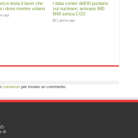
Force testa il laser che
I data center dell'AI puntano
ca i droni mentre volano
sul nucleare: arrivano 680
MW senza CO2
rno ago
1 giorno ago
re
connesso
per inviare un commento.
EWS
e di