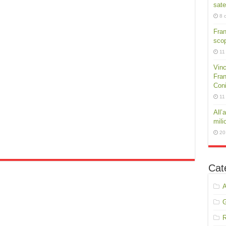
sate
8 
Fra
scop
11
Vinc
Fran
Conig
11
All’
mili
20
Cat
A
R