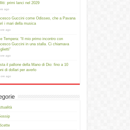
lliti: primi lanci nel 2029
ore ago
ncesco Guccini come Odisseo, che a Pavana
rì i mari della musica
 ore ago
e Tempera: “Il mio primo incontro con
cesco Guccini in una stalla. Ci chiamava
lietti”
 ore ago
asta il pallone della Mano di Dio: fino a 10
oni di dollari per averlo
 ore ago
egorie
ttualità
Gossip
icette