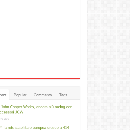
cent
Popular
Comments
Tags
 John Cooper Works, ancora più racing con
accessori JCW
ore ago
², la rete satellitare europea cresce a 414