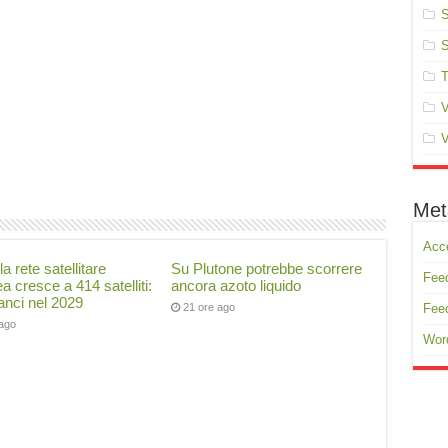
S
S
T
V
V
Met
Acc
la rete satellitare
Su Plutone potrebbe scorrere
Feed
a cresce a 414 satelliti:
ancora azoto liquido
lanci nel 2029
21 ore ago
Fee
 ago
Wor