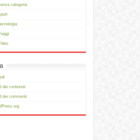
enza categoria
port
ecnologia
iaggi
ideo
a
edi
 dei contenuti
d dei commenti
dPress.org