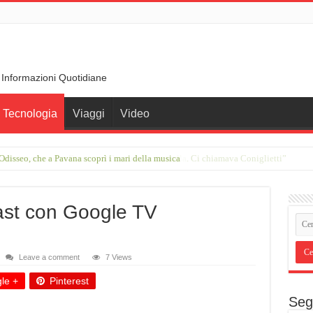
 Informazioni Quotidiane
Tecnologia
Viaggi
Video
rimo incontro con Francesco Guccini in una stalla. Ci chiamava Coniglietti”
st con Google TV
Leave a comment
7 Views
le +
Pinterest
Seg