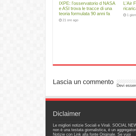
IXPE: l'osservatorio d NASA
L'Air 
e ASI trova le tracce di una
ricari
teoria formulata 90 anni fa
1 gio
21 ore ago
Lascia un commento
Devi esse
Diclaimer
Le migliori notizie Sociali e Virali. SOCIAL N
non è una testata giornalistica, è un aggregator
Notizie con Link alla fonte Originale. Se vuoi