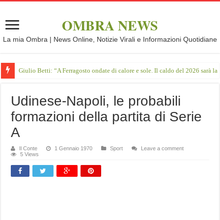
OMBRA NEWS
La mia Ombra | News Online, Notizie Virali e Informazioni Quotidiane
Giulio Betti: “A Ferragosto ondate di calore e sole. Il caldo del 2026 sarà l
Udinese-Napoli, le probabili
formazioni della partita di Serie
A
Il Conte
1 Gennaio 1970
Sport
Leave a comment
5 Views