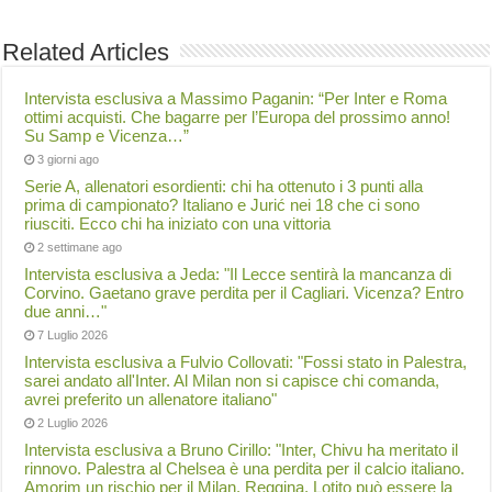
Related Articles
Intervista esclusiva a Massimo Paganin: “Per Inter e Roma
ottimi acquisti. Che bagarre per l’Europa del prossimo anno!
Su Samp e Vicenza…”
3 giorni ago
Serie A, allenatori esordienti: chi ha ottenuto i 3 punti alla
prima di campionato? Italiano e Jurić nei 18 che ci sono
riusciti. Ecco chi ha iniziato con una vittoria
2 settimane ago
Intervista esclusiva a Jeda: "Il Lecce sentirà la mancanza di
Corvino. Gaetano grave perdita per il Cagliari. Vicenza? Entro
due anni…"
7 Luglio 2026
Intervista esclusiva a Fulvio Collovati: "Fossi stato in Palestra,
sarei andato all'Inter. Al Milan non si capisce chi comanda,
avrei preferito un allenatore italiano"
2 Luglio 2026
Intervista esclusiva a Bruno Cirillo: "Inter, Chivu ha meritato il
rinnovo. Palestra al Chelsea è una perdita per il calcio italiano.
Amorim un rischio per il Milan. Reggina, Lotito può essere la