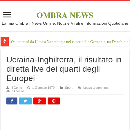
OMBRA NEWS
La mia Ombra | News Online, Notizie Virali e Informazioni Quotidiane
On the road da Ulma a Norimberga nel cuore della Germania, tra Danubio e 
Ucraina-Inghilterra, il risultato in
diretta live dei quarti degli
Europei
Il Conte
1 Gennaio 1970
Sport
Leave a comment
14 Views