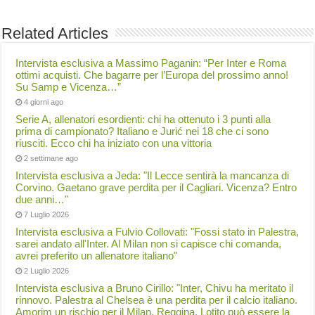
Related Articles
Intervista esclusiva a Massimo Paganin: “Per Inter e Roma
ottimi acquisti. Che bagarre per l’Europa del prossimo anno!
Su Samp e Vicenza…”
4 giorni ago
Serie A, allenatori esordienti: chi ha ottenuto i 3 punti alla
prima di campionato? Italiano e Jurić nei 18 che ci sono
riusciti. Ecco chi ha iniziato con una vittoria
2 settimane ago
Intervista esclusiva a Jeda: "Il Lecce sentirà la mancanza di
Corvino. Gaetano grave perdita per il Cagliari. Vicenza? Entro
due anni…"
7 Luglio 2026
Intervista esclusiva a Fulvio Collovati: "Fossi stato in Palestra,
sarei andato all'Inter. Al Milan non si capisce chi comanda,
avrei preferito un allenatore italiano"
2 Luglio 2026
Intervista esclusiva a Bruno Cirillo: "Inter, Chivu ha meritato il
rinnovo. Palestra al Chelsea è una perdita per il calcio italiano.
Amorim un rischio per il Milan. Reggina, Lotito può essere la