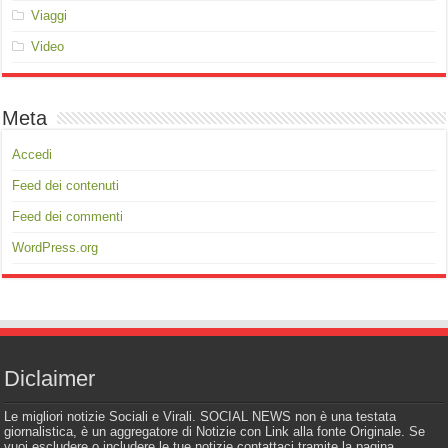
Viaggi
Video
Meta
Accedi
Feed dei contenuti
Feed dei commenti
WordPress.org
Diclaimer
Le migliori notizie Sociali e Virali. SOCIAL NEWS non è una testata
giornalistica, è un aggregatore di Notizie con Link alla fonte Originale. Se
vuoi escludere o includere le tue notizie contattaci tramite la pagina