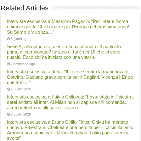
Related Articles
Intervista esclusiva a Massimo Paganin: “Per Inter e Roma
ottimi acquisti. Che bagarre per l’Europa del prossimo anno!
Su Samp e Vicenza…”
5 giorni ago
Serie A, allenatori esordienti: chi ha ottenuto i 3 punti alla
prima di campionato? Italiano e Jurić nei 18 che ci sono
riusciti. Ecco chi ha iniziato con una vittoria
2 settimane ago
Intervista esclusiva a Jeda: "Il Lecce sentirà la mancanza di
Corvino. Gaetano grave perdita per il Cagliari. Vicenza? Entro
due anni…"
7 Luglio 2026
Intervista esclusiva a Fulvio Collovati: "Fossi stato in Palestra,
sarei andato all'Inter. Al Milan non si capisce chi comanda,
avrei preferito un allenatore italiano"
2 Luglio 2026
Intervista esclusiva a Bruno Cirillo: "Inter, Chivu ha meritato il
rinnovo. Palestra al Chelsea è una perdita per il calcio italiano.
Amorim un rischio per il Milan. Reggina, Lotito può essere la
svolta”