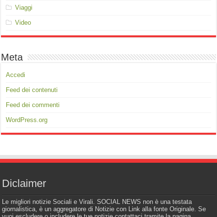
Viaggi
Video
Meta
Accedi
Feed dei contenuti
Feed dei commenti
WordPress.org
Diclaimer
Le migliori notizie Sociali e Virali. SOCIAL NEWS non è una testata
giornalistica, è un aggregatore di Notizie con Link alla fonte Originale. Se
vuoi escludere o includere le tue notizie contattaci tramite la pagina