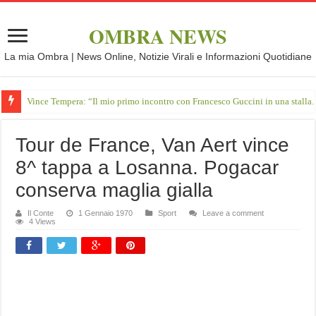
OMBRA NEWS
La mia Ombra | News Online, Notizie Virali e Informazioni Quotidiane
Vince Tempera: “Il mio primo incontro con Francesco Guccini in una stalla.
Tour de France, Van Aert vince
8^ tappa a Losanna. Pogacar
conserva maglia gialla
Il Conte
1 Gennaio 1970
Sport
Leave a comment
4 Views