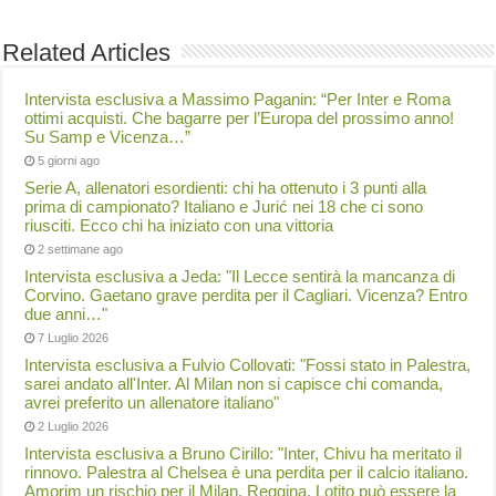
Related Articles
Intervista esclusiva a Massimo Paganin: “Per Inter e Roma
ottimi acquisti. Che bagarre per l’Europa del prossimo anno!
Su Samp e Vicenza…”
5 giorni ago
Serie A, allenatori esordienti: chi ha ottenuto i 3 punti alla
prima di campionato? Italiano e Jurić nei 18 che ci sono
riusciti. Ecco chi ha iniziato con una vittoria
2 settimane ago
Intervista esclusiva a Jeda: "Il Lecce sentirà la mancanza di
Corvino. Gaetano grave perdita per il Cagliari. Vicenza? Entro
due anni…"
7 Luglio 2026
Intervista esclusiva a Fulvio Collovati: "Fossi stato in Palestra,
sarei andato all'Inter. Al Milan non si capisce chi comanda,
avrei preferito un allenatore italiano"
2 Luglio 2026
Intervista esclusiva a Bruno Cirillo: "Inter, Chivu ha meritato il
rinnovo. Palestra al Chelsea è una perdita per il calcio italiano.
Amorim un rischio per il Milan. Reggina, Lotito può essere la