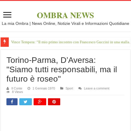
OMBRA NEWS
La mia Ombra | News Online, Notizie Virali e Informazioni Quotidiane
Vince Tempera: “Il mio primo incontro con Francesco Guccini in una stalla.
Torino-Parma, D’Aversa:
"Siamo tutti responsabili, ma il
futuro è roseo"
Il Conte
1 Gennaio 1970
Sport
Leave a comment
8 Views