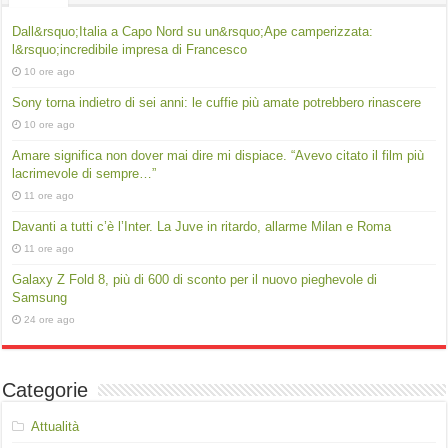
Dall&rsquo;Italia a Capo Nord su un&rsquo;Ape camperizzata:
l&rsquo;incredibile impresa di Francesco
10 ore ago
Sony torna indietro di sei anni: le cuffie più amate potrebbero rinascere
10 ore ago
Amare significa non dover mai dire mi dispiace. “Avevo citato il film più
lacrimevole di sempre…”
11 ore ago
Davanti a tutti c’è l’Inter. La Juve in ritardo, allarme Milan e Roma
11 ore ago
Galaxy Z Fold 8, più di 600 di sconto per il nuovo pieghevole di
Samsung
24 ore ago
Categorie
Attualità