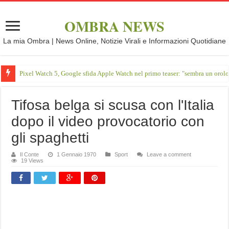
OMBRA NEWS
La mia Ombra | News Online, Notizie Virali e Informazioni Quotidiane
Pixel Watch 5, Google sfida Apple Watch nel primo teaser: "sembra un orol
Tifosa belga si scusa con l'Italia
dopo il video provocatorio con
gli spaghetti
Il Conte
1 Gennaio 1970
Sport
Leave a comment
19 Views