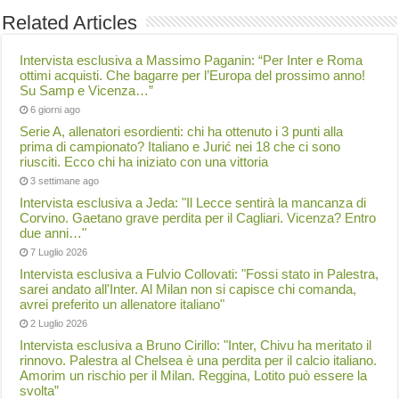
Related Articles
Intervista esclusiva a Massimo Paganin: “Per Inter e Roma
ottimi acquisti. Che bagarre per l’Europa del prossimo anno!
Su Samp e Vicenza…”
6 giorni ago
Serie A, allenatori esordienti: chi ha ottenuto i 3 punti alla
prima di campionato? Italiano e Jurić nei 18 che ci sono
riusciti. Ecco chi ha iniziato con una vittoria
3 settimane ago
Intervista esclusiva a Jeda: "Il Lecce sentirà la mancanza di
Corvino. Gaetano grave perdita per il Cagliari. Vicenza? Entro
due anni…"
7 Luglio 2026
Intervista esclusiva a Fulvio Collovati: "Fossi stato in Palestra,
sarei andato all'Inter. Al Milan non si capisce chi comanda,
avrei preferito un allenatore italiano"
2 Luglio 2026
Intervista esclusiva a Bruno Cirillo: "Inter, Chivu ha meritato il
rinnovo. Palestra al Chelsea è una perdita per il calcio italiano.
Amorim un rischio per il Milan. Reggina, Lotito può essere la
svolta”