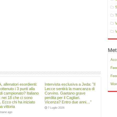
S
T
V
V
Met
Acc
Feed
Fee
, allenatori esordienti:
Intervista esclusiva a Jeda: "Il
Wor
ottenuto i 3 punti alla
Lecce sentirà la mancanza di
di campionato? Italiano
Corvino. Gaetano grave
ć nei 18 che ci sono
perdita per il Cagliari.
i. Ecco chi ha iniziato
Vicenza? Entro due anni…"
a vittoria
7 Luglio 2026
timane ago