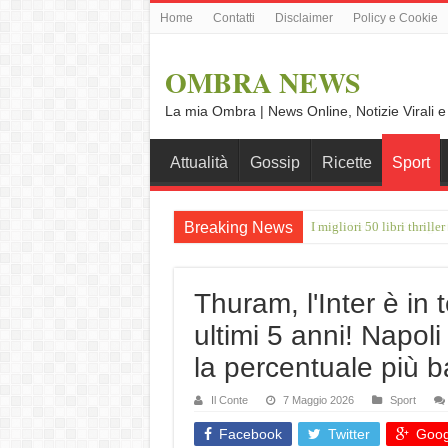
Home
Contatti
Disclaimer
Policy e Cookie
OMBRA NEWS
La mia Ombra | News Online, Notizie Virali e
Attualità
Gossip
Ricette
Sport
Breaking News
Giulio Betti: “A Ferragos
Thuram, l'Inter è in 
ultimi 5 anni! Napol
la percentuale più ba
Il Conte
7 Maggio 2026
Sport
Facebook
Twitter
Goog