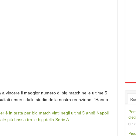
a a vincere il maggior numero di big match nelle ultime 5
sultati emersi dallo studio della nostra redazione. “Hanno
Re
Pers
er è in testa per big match vinti negli ultimi 5 anni! Napoli
diet
le più bassa tra le big della Serie A
12
Pied