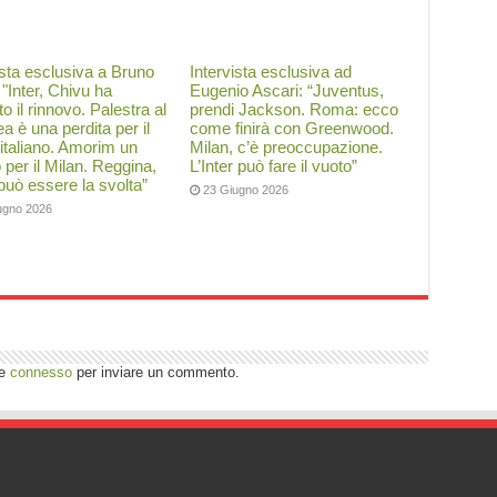
ista esclusiva a Bruno
Intervista esclusiva ad
: "Inter, Chivu ha
Eugenio Ascari: “Juventus,
to il rinnovo. Palestra al
prendi Jackson. Roma: ecco
a è una perdita per il
come finirà con Greenwood.
 italiano. Amorim un
Milan, c’è preoccupazione.
o per il Milan. Reggina,
L’Inter può fare il vuoto”
 può essere la svolta”
23 Giugno 2026
ugno 2026
re
connesso
per inviare un commento.