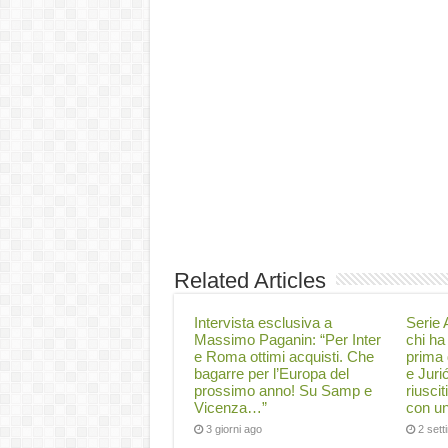
Related Articles
Intervista esclusiva a
Serie A
Massimo Paganin: “Per Inter
chi ha 
e Roma ottimi acquisti. Che
prima 
bagarre per l’Europa del
e Juri
prossimo anno! Su Samp e
riuscit
Vicenza…”
con un
3 giorni ago
2 set