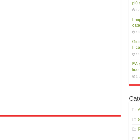
più e
12
I mig
cata
13
Giul
Il c
14
EA p
lice
1 
Cat
A
R
S