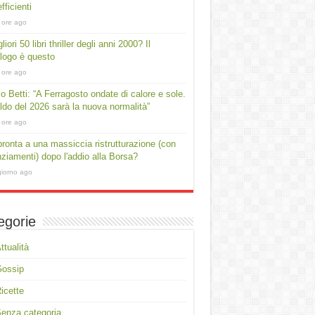
fficienti
 ore ago
liori 50 libri thriller degli anni 2000? Il
logo è questo
 ore ago
io Betti: “A Ferragosto ondate di calore e sole.
aldo del 2026 sarà la nuova normalità”
 ore ago
ronta a una massiccia ristrutturazione (con
nziamenti) dopo l'addio alla Borsa?
giorno ago
egorie
ttualità
Gossip
icette
enza categoria