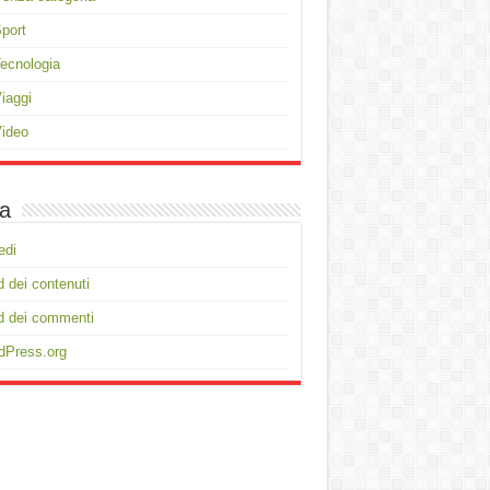
port
ecnologia
iaggi
ideo
a
edi
 dei contenuti
d dei commenti
dPress.org