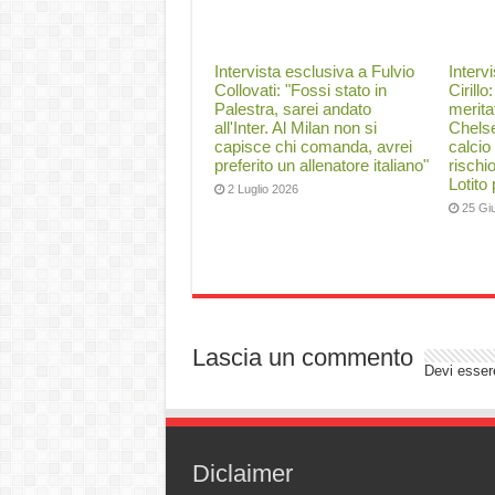
Intervista esclusiva a Fulvio
Interv
Collovati: "Fossi stato in
Cirillo
Palestra, sarei andato
merita
all'Inter. Al Milan non si
Chelse
capisce chi comanda, avrei
calcio
preferito un allenatore italiano"
rischi
Lotito
2 Luglio 2026
25 Gi
Lascia un commento
Devi esse
Diclaimer