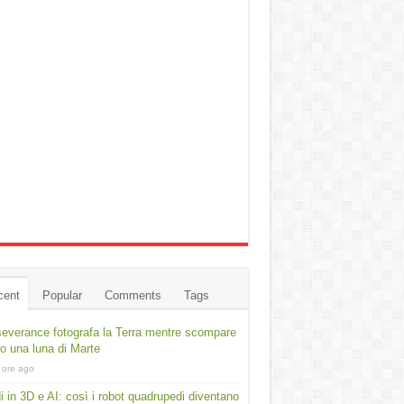
cent
Popular
Comments
Tags
everance fotografa la Terra mentre scompare
ro una luna di Marte
 ore ago
i in 3D e AI: così i robot quadrupedi diventano