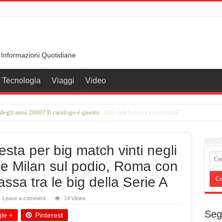
 Informazioni Quotidiane
Tecnologia
Viaggi
Video
to ondate di calore e sole. Il caldo del 2026 sarà la nuova normalità”
testa per big match vinti negli
i e Milan sul podio, Roma con
ssa tra le big della Serie A
Leave a comment
14 Views
Seg
le +
Pinterest