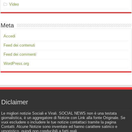
Video
Meta
Accedi
Feed dei contenuti
Feed dei commenti
WordPress.org
Diclaimer
Le migliori notizie Sociali e Virali. SOCIAL NEWS non è una testata
giornalistica, è un aggregatore di Notizie con Link alla fonte Originale. Se
vuoi escludere o includere le tue notizie contattaci tramite la pagina
Contatti. Alcune Notizie sono inventate ed hanno carattere satirico e
umoristico, quindi non conducibili a fatti reali.