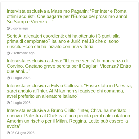
Intervista esclusiva a Massimo Paganin: “Per Inter e Roma
ottimi acquisti. Che bagarre per l’Europa del prossimo anno!
Su Samp e Vicenza…”
5 giorni ago
Serie A, allenatori esordienti: chi ha ottenuto i 3 punti alla
prima di campionato? Italiano e Jurić nei 18 che ci sono
riusciti. Ecco chi ha iniziato con una vittoria
2 settimane ago
Intervista esclusiva a Jeda: "Il Lecce sentirà la mancanza di
Corvino. Gaetano grave perdita per il Cagliari. Vicenza? Entro
due anni…"
7 Luglio 2026
Intervista esclusiva a Fulvio Collovati: "Fossi stato in Palestra,
sarei andato all'Inter. Al Milan non si capisce chi comanda,
avrei preferito un allenatore italiano"
2 Luglio 2026
Intervista esclusiva a Bruno Cirillo: "Inter, Chivu ha meritato il
rinnovo. Palestra al Chelsea è una perdita per il calcio italiano.
Amorim un rischio per il Milan. Reggina, Lotito può essere la
svolta”
25 Giugno 2026