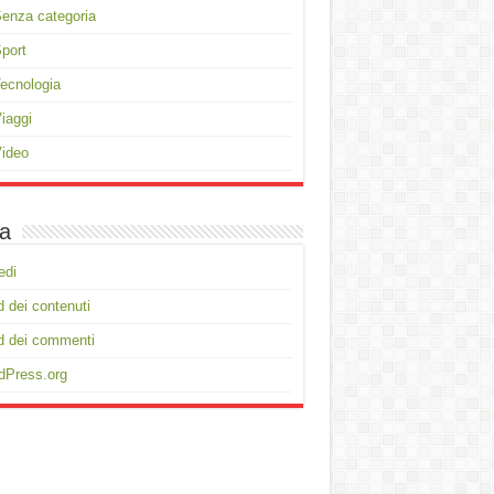
enza categoria
port
ecnologia
iaggi
ideo
a
edi
 dei contenuti
d dei commenti
dPress.org