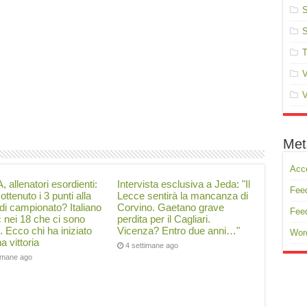
S
S
T
V
V
Met
Acc
, allenatori esordienti:
Intervista esclusiva a Jeda: "Il
Feed
ottenuto i 3 punti alla
Lecce sentirà la mancanza di
di campionato? Italiano
Corvino. Gaetano grave
Fee
ć nei 18 che ci sono
perdita per il Cagliari.
i. Ecco chi ha iniziato
Vicenza? Entro due anni…"
Wor
a vittoria
4 settimane ago
timane ago