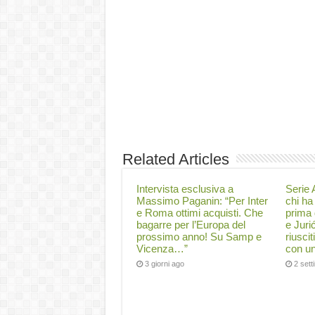
Related Articles
Intervista esclusiva a
Serie A
Massimo Paganin: “Per Inter
chi ha 
e Roma ottimi acquisti. Che
prima 
bagarre per l’Europa del
e Juri
prossimo anno! Su Samp e
riuscit
Vicenza…”
con un
3 giorni ago
2 set