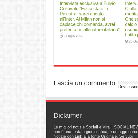
Intervista esclusiva a Fulvio
Interv
Collovati: "Fossi stato in
Cirillo
Palestra, sarei andato
merita
all'Inter. Al Milan non si
Chelse
capisce chi comanda, avrei
calcio
preferito un allenatore italiano"
rischi
Lotito
2 Luglio 2026
25 Gi
Lascia un commento
Devi esse
Diclaimer
Le migliori notizie Sociali e Virali. SOCIAL N
non è una testata giornalistica, è un aggregator
Notizie con Link alla fonte Originale. Se vuoi