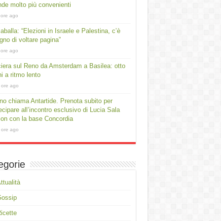
ende molto più convenienti
 ore ago
aballa: “Elezioni in Israele e Palestina, c’è
gno di voltare pagina”
 ore ago
iera sul Reno da Amsterdam a Basilea: otto
ni a ritmo lento
 ore ago
no chiama Antartide. Prenota subito per
ecipare all’incontro esclusivo di Lucia Sala
on con la base Concordia
 ore ago
egorie
ttualità
Gossip
icette