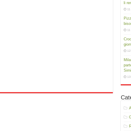
li r
11
Pizz
biso
11
Croc
gior
12
Mila
part
Simi
13
Cat
A
R