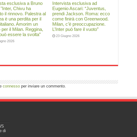
ista esclusiva a Bruno
Intervista esclusiva ad
: "Inter, Chivu ha
Eugenio Ascari: “Juventus,
to il rinnovo. Palestra al
prendi Jackson. Roma: ecco
a è una perdita per il
come finirà con Greenwood.
 italiano. Amorim un
Milan, c’è preoccupazione.
o per il Milan. Reggina,
L’Inter può fare il vuoto”
 può essere la svolta”
23 Giugno 2026
ugno 2026
re
connesso
per inviare un commento.
EWS
e di