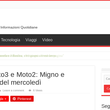
 Informazioni Quotidiane
Tecnologia
Viaggi
Video
erdam a Basilea: otto giorni a ritmo lento
to3 e Moto2: Migno e
 del mercoledì
Leave a comment
6 Views
le +
Pinterest
Seg