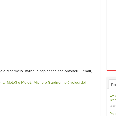
 a Montmeló. Italiani al top anche con Antonelli, Fenati,
ona, Moto3 e Moto2: Migno e Gardner i più veloci del
Re
EA p
lice
10
Pann