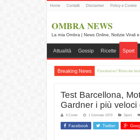
Home
Contatti
Disclaimer
Policy e Cookie
OMBRA NEWS
La mia Ombra | News Online, Notizie Virali e
Attualità
Gossip
Ricette
Sport
Breaking News
Crociera sul Reno da Amst
Test Barcellona, Mo
Gardner i più veloci
Il Conte
1 Gennaio 1970
Sport
Facebook
Twitter
Goog