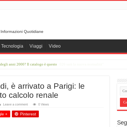
 Informazioni Quotidiane
Tecnologia
Viaggi
Video
er degli anni 2000? Il catalogo è questo
to ondate di calore e sole. Il caldo del 2026 sarà la nuova normalità”
i, è arrivato a Parigi: le
to calcolo renale
Leave a comment
0 Views
le +
Pinterest
Seg