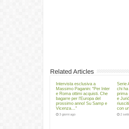
Related Articles
Intervista esclusiva a
Serie A
Massimo Paganin: “Per Inter
chi ha 
e Roma ottimi acquisti. Che
prima 
bagarre per l’Europa del
e Juri
prossimo anno! Su Samp e
riuscit
Vicenza…”
con un
3 giorni ago
2 set