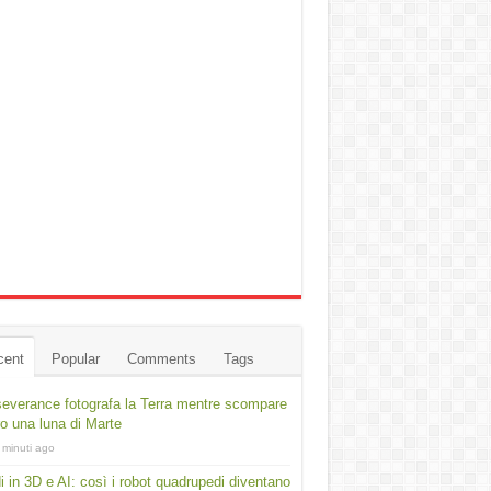
cent
Popular
Comments
Tags
everance fotografa la Terra mentre scompare
ro una luna di Marte
 minuti ago
i in 3D e AI: così i robot quadrupedi diventano