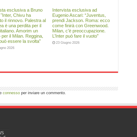
ista esclusiva a Bruno
Intervista esclusiva ad
: "Inter, Chivu ha
Eugenio Ascari: “Juventus,
to il rinnovo. Palestra al
prendi Jackson. Roma: ecco
a è una perdita per il
come finirà con Greenwood.
 italiano. Amorim un
Milan, c’è preoccupazione.
o per il Milan. Reggina,
L’Inter può fare il vuoto”
 può essere la svolta”
23 Giugno 2026
ugno 2026
re
connesso
per inviare un commento.
EWS