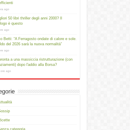
fficienti
ora ago
liori 50 libri thriller degli anni 2000? Il
logo è questo
ore ago
io Betti: “A Ferragosto ondate di calore e sole.
aldo del 2026 sarà la nuova normalità”
ore ago
ronta a una massiccia ristrutturazione (con
nziamenti) dopo l'addio alla Borsa?
 ore ago
egorie
ttualità
Gossip
icette
enza categoria