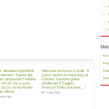
S
T
V
V
Met
Acc
Feed
, allenatori esordienti:
Intervista esclusiva a Jeda: "Il
Fee
ottenuto i 3 punti alla
Lecce sentirà la mancanza di
Wor
di campionato? Italiano
Corvino. Gaetano grave
ć nei 18 che ci sono
perdita per il Cagliari.
i. Ecco chi ha iniziato
Vicenza? Entro due anni…"
a vittoria
7 Luglio 2026
timane ago