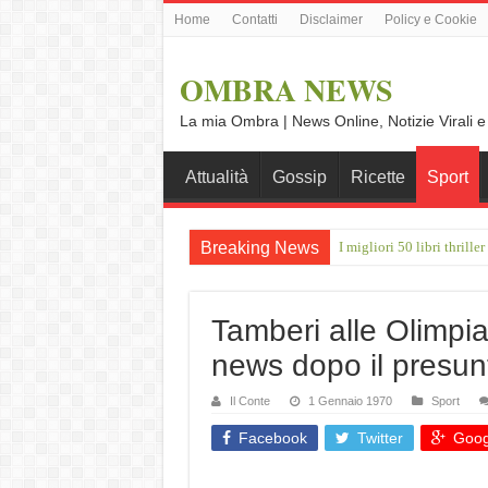
Home
Contatti
Disclaimer
Policy e Cookie
OMBRA NEWS
La mia Ombra | News Online, Notizie Virali e
Attualità
Gossip
Ricette
Sport
Breaking News
I migliori 50 libri thrill
Giulio Betti: “A Ferragos
Tamberi alle Olimpiad
news dopo il presun
Il Conte
1 Gennaio 1970
Sport
Facebook
Twitter
Goog