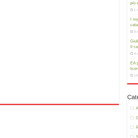
più e
1 
I mig
cata
3 
Giul
Il c
4 
EA p
lice
13
Cat
A
R
S