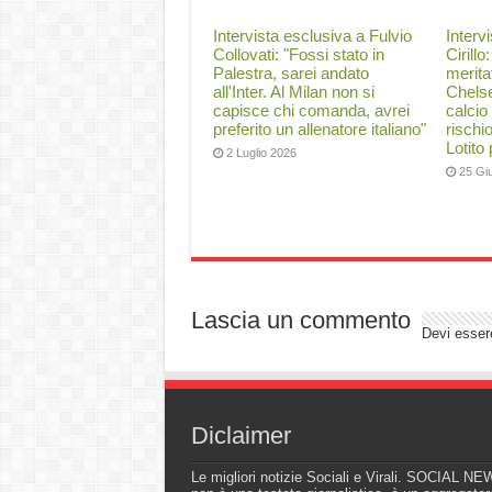
Intervista esclusiva a Fulvio
Interv
Collovati: "Fossi stato in
Cirillo
Palestra, sarei andato
merita
all'Inter. Al Milan non si
Chelse
capisce chi comanda, avrei
calcio
preferito un allenatore italiano"
rischi
Lotito
2 Luglio 2026
25 Gi
Lascia un commento
Devi esse
Diclaimer
Le migliori notizie Sociali e Virali. SOCIAL N