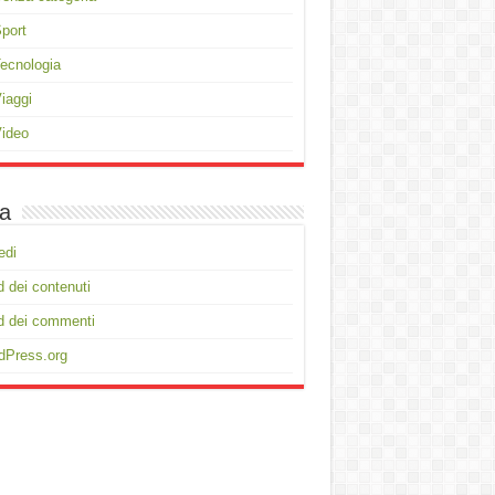
port
ecnologia
iaggi
ideo
a
edi
 dei contenuti
d dei commenti
dPress.org