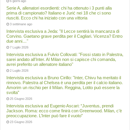
6 giorni ago
Serie A, allenatori esordienti: chi ha ottenuto i 3 punti alla
prima di campionato? Italiano e Jurić nei 18 che ci sono
riusciti. Ecco chi ha iniziato con una vittoria
3 settimane ago
Intervista esclusiva a Jeda: "Il Lecce sentirà la mancanza di
Corvino. Gaetano grave perdita per il Cagliari. Vicenza? Entro
due anni…"
7 Luglio 2026
Intervista esclusiva a Fulvio Collovati: "Fossi stato in Palestra,
sarei andato all'Inter. Al Milan non si capisce chi comanda,
avrei preferito un allenatore italiano"
2 Luglio 2026
Intervista esclusiva a Bruno Cirillo: "Inter, Chivu ha meritato il
rinnovo. Palestra al Chelsea è una perdita per il calcio italiano.
Amorim un rischio per il Milan. Reggina, Lotito può essere la
svolta”
25 Giugno 2026
Intervista esclusiva ad Eugenio Ascari: “Juventus, prendi
Jackson. Roma: ecco come finirà con Greenwood. Milan, c’è
preoccupazione. L’Inter può fare il vuoto”
23 Giugno 2026