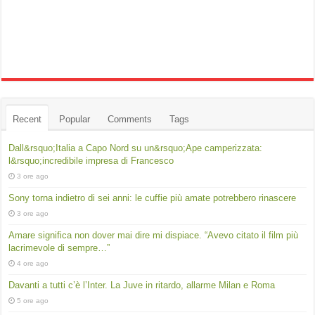
Recent
Popular
Comments
Tags
Dall&rsquo;Italia a Capo Nord su un&rsquo;Ape camperizzata:
l&rsquo;incredibile impresa di Francesco
3 ore ago
Sony torna indietro di sei anni: le cuffie più amate potrebbero rinascere
3 ore ago
Amare significa non dover mai dire mi dispiace. “Avevo citato il film più
lacrimevole di sempre…”
4 ore ago
Davanti a tutti c’è l’Inter. La Juve in ritardo, allarme Milan e Roma
5 ore ago