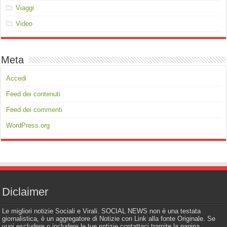
Viaggi
Video
Meta
Accedi
Feed dei contenuti
Feed dei commenti
WordPress.org
Diclaimer
Le migliori notizie Sociali e Virali. SOCIAL NEWS non è una testata
giornalistica, è un aggregatore di Notizie con Link alla fonte Originale. Se
vuoi escludere o includere le tue notizie contattaci tramite la pagina