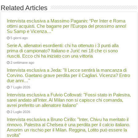
Related Articles
Intervista esclusiva a Massimo Paganin: “Per Inter e Roma
ottimi acquisti. Che bagarre per l’Europa del prossimo anno!
Su Samp e Vicenza…”
5 giorni ago
Serie A, allenatori esordienti: chi ha ottenuto i 3 punti alla
prima di campionato? Italiano e Jurić nei 18 che ci sono
riusciti. Ecco chi ha iniziato con una vittoria
2 settimane ago
Intervista esclusiva a Jeda: "Il Lecce sentirà la mancanza di
Corvino. Gaetano grave perdita per il Cagliari. Vicenza? Entro
due anni…"
7 Luglio 2026
Intervista esclusiva a Fulvio Collovati: "Fossi stato in Palestra,
sarei andato all'Inter. Al Milan non si capisce chi comanda,
avrei preferito un allenatore italiano"
2 Luglio 2026
Intervista esclusiva a Bruno Cirillo: "Inter, Chivu ha meritato il
rinnovo. Palestra al Chelsea è una perdita per il calcio italiano.
Amorim un rischio per il Milan. Reggina, Lotito può essere la
svolta”