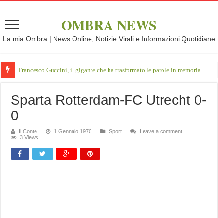
OMBRA NEWS
La mia Ombra | News Online, Notizie Virali e Informazioni Quotidiane
Francesco Guccini, il gigante che ha trasformato le parole in memoria
Sparta Rotterdam-FC Utrecht 0-
0
Il Conte
1 Gennaio 1970
Sport
Leave a comment
3 Views