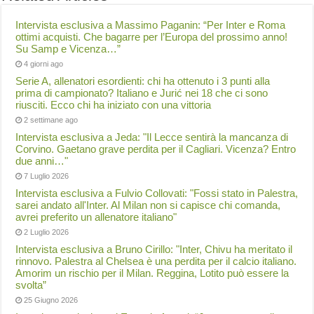
Intervista esclusiva a Massimo Paganin: “Per Inter e Roma
ottimi acquisti. Che bagarre per l’Europa del prossimo anno!
Su Samp e Vicenza…”
4 giorni ago
Serie A, allenatori esordienti: chi ha ottenuto i 3 punti alla
prima di campionato? Italiano e Jurić nei 18 che ci sono
riusciti. Ecco chi ha iniziato con una vittoria
2 settimane ago
Intervista esclusiva a Jeda: "Il Lecce sentirà la mancanza di
Corvino. Gaetano grave perdita per il Cagliari. Vicenza? Entro
due anni…"
7 Luglio 2026
Intervista esclusiva a Fulvio Collovati: "Fossi stato in Palestra,
sarei andato all'Inter. Al Milan non si capisce chi comanda,
avrei preferito un allenatore italiano"
2 Luglio 2026
Intervista esclusiva a Bruno Cirillo: "Inter, Chivu ha meritato il
rinnovo. Palestra al Chelsea è una perdita per il calcio italiano.
Amorim un rischio per il Milan. Reggina, Lotito può essere la
svolta”
25 Giugno 2026