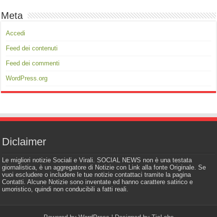
Meta
Accedi
Feed dei contenuti
Feed dei commenti
WordPress.org
Diclaimer
Le migliori notizie Sociali e Virali. SOCIAL NEWS non è una testata
giornalistica, è un aggregatore di Notizie con Link alla fonte Originale. Se
vuoi escludere o includere le tue notizie contattaci tramite la pagina
Contatti. Alcune Notizie sono inventate ed hanno carattere satirico e
umoristico, quindi non conducibili a fatti reali.