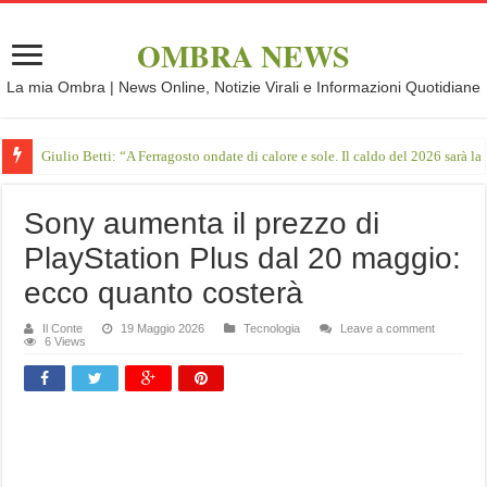
OMBRA NEWS
La mia Ombra | News Online, Notizie Virali e Informazioni Quotidiane
Giulio Betti: “A Ferragosto ondate di calore e sole. Il caldo del 2026 sarà l
Sony aumenta il prezzo di
PlayStation Plus dal 20 maggio:
ecco quanto costerà
Il Conte
19 Maggio 2026
Tecnologia
Leave a comment
6 Views