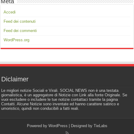
Meta
Accedi
Feed dei contenuti
Feed dei commenti
WordPress.org
Diclaimer
Le migliori notizie Sociali e Virali. SOCIAL NEWS non è una testata
giornalistica, è un aggregatore di Notizie con Link alla fonte Originale. Se
vuoi escludere o includere le tue notizie contattaci tramite la pagina
Contatti. Alcune Notizie sono inventate ed hanno carattere satirico e
umoristico, quindi non conducibili a fatti reali.
Powered by
WordPress
| Designed by
TieLabs