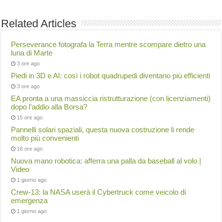
Related Articles
Perseverance fotografa la Terra mentre scompare dietro una
luna di Marte
3 ore ago
Piedi in 3D e AI: così i robot quadrupedi diventano più efficienti
3 ore ago
EA pronta a una massiccia ristrutturazione (con licenziamenti)
dopo l'addio alla Borsa?
15 ore ago
Pannelli solari spaziali, questa nuova costruzione li rende
molto più convenienti
16 ore ago
Nuova mano robotica: afferra una palla da baseball al volo |
Video
1 giorno ago
Crew-13: la NASA userà il Cybertruck come veicolo di
emergenza
1 giorno ago