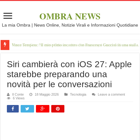
OMBRA NEWS
La mia Ombra | News Online, Notizie Virali e Informazioni Quotidiane
Vince Tempera: “Il mio primo incontro con Francesco Guccini in una stalla.
Siri cambierà con iOS 27: Apple
starebbe preparando una
novità per le conversazioni
Il Conte
18 Maggio 2026
Tecnologia
Leave a comment
6 Views