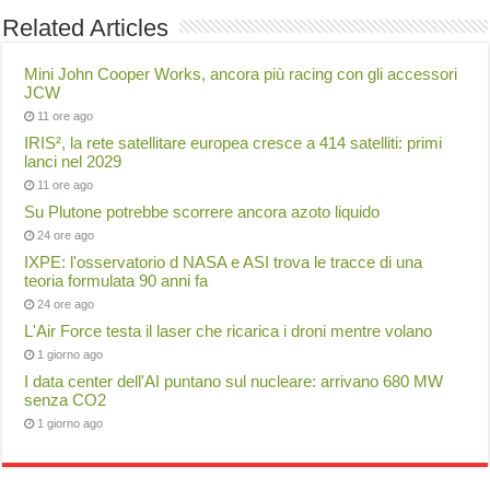
Related Articles
Mini John Cooper Works, ancora più racing con gli accessori
JCW
11 ore ago
IRIS², la rete satellitare europea cresce a 414 satelliti: primi
lanci nel 2029
11 ore ago
Su Plutone potrebbe scorrere ancora azoto liquido
24 ore ago
IXPE: l'osservatorio d NASA e ASI trova le tracce di una
teoria formulata 90 anni fa
24 ore ago
L'Air Force testa il laser che ricarica i droni mentre volano
1 giorno ago
I data center dell'AI puntano sul nucleare: arrivano 680 MW
senza CO2
1 giorno ago