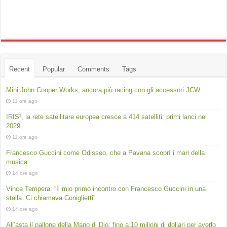
Recent
Popular
Comments
Tags
Mini John Cooper Works, ancora più racing con gli accessori JCW
11 ore ago
IRIS², la rete satellitare europea cresce a 414 satelliti: primi lanci nel
2029
11 ore ago
Francesco Guccini come Odisseo, che a Pavana scoprì i mari della
musica
14 ore ago
Vince Tempera: “Il mio primo incontro con Francesco Guccini in una
stalla. Ci chiamava Coniglietti”
14 ore ago
All’asta il pallone della Mano di Dio: fino a 10 milioni di dollari per averlo