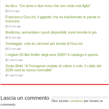
Acrilico. “Un anno e due mesi che non vedo mia figlia”
8 ore ago
Francesco Guccini, il gigante che ha trasformato le parole in
memoria
10 ore ago
Medicina, aumentano i posti disponibili: sono tremila in più
19 ore ago
Sondaggio: vota la canzone più amata di Guccini
21 ore ago
I migliori 50 libri thriller degli anni 2000? Il catalogo è questo
1 giorno ago
Giulio Betti: “A Ferragosto ondate di calore e sole. Il caldo del
2026 sarà la nuova normalità”
1 giorno ago
Lascia un commento
Devi essere
connesso
per inviare un
commento.