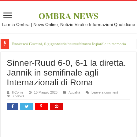
OMBRA NEWS
La mia Ombra | News Online, Notizie Virali e Informazioni Quotidiane
Francesco Guccini, il gigante che ha trasformato le parole in memoria
Sinner-Ruud 6-0, 6-1 la diretta.
Jannik in semifinale agli
Internazionali di Roma
Il Conte
15 Maggio 2025
Attualità
Leave a comment
7 Views