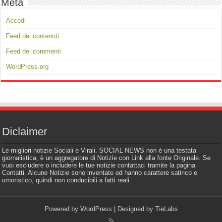
Meta
Accedi
Feed dei contenuti
Feed dei commenti
WordPress.org
Diclaimer
Le migliori notizie Sociali e Virali. SOCIAL NEWS non è una testata
giornalistica, è un aggregatore di Notizie con Link alla fonte Originale. Se
vuoi escludere o includere le tue notizie contattaci tramite la pagina
Contatti. Alcune Notizie sono inventate ed hanno carattere satirico e
umoristico, quindi non conducibili a fatti reali.
Powered by
WordPress
| Designed by
TieLabs