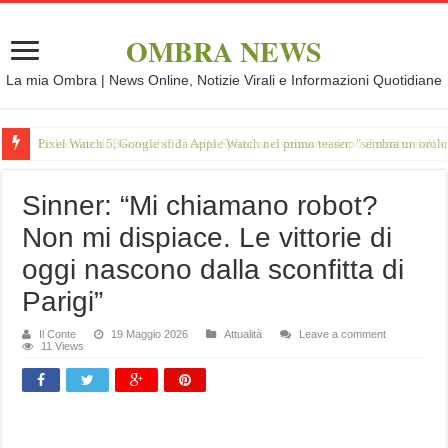
OMBRA NEWS
La mia Ombra | News Online, Notizie Virali e Informazioni Quotidiane
Pixel Watch 5, Google sfida Apple Watch nel primo teaser: "sembra un orol
Sinner: “Mi chiamano robot?
Non mi dispiace. Le vittorie di
oggi nascono dalla sconfitta di
Parigi”
Il Conte
19 Maggio 2026
Attualità
Leave a comment
11 Views