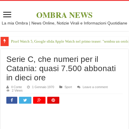
OMBRA NEWS
La mia Ombra | News Online, Notizie Virali e Informazioni Quotidiane
Pixel Watch 5, Google sfida Apple Watch nel primo teaser: "sembra un orol
Serie C, che numeri per il
Catania: quasi 7.500 abbonati
in dieci ore
Il Conte
1 Gennaio 1970
Sport
Leave a comment
2 Views