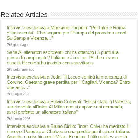
Related Articles
Intervista esclusiva a Massimo Paganin: “Per Inter e Roma
ottimi acquisti. Che bagarre per l’Europa del prossimo anno!
Su Samp e Vicenza…”
6 giorni ago
Serie A, allenatori esordienti: chi ha ottenuto i 3 punti alla
prima di campionato? Italiano e Jurić nei 18 che ci sono
riusciti. Ecco chi ha iniziato con una vittoria
3 settimane ago
Intervista esclusiva a Jeda: "Il Lecce sentirà la mancanza di
Corvino. Gaetano grave perdita per il Cagliari. Vicenza? Entro
due anni…"
7 Luglio 2026
Intervista esclusiva a Fulvio Collovati: "Fossi stato in Palestra,
sarei andato all'Inter. Al Milan non si capisce chi comanda,
avrei preferito un allenatore italiano"
2 Luglio 2026
Intervista esclusiva a Bruno Cirillo: "Inter, Chivu ha meritato il
rinnovo. Palestra al Chelsea è una perdita per il calcio italiano.
Amorim un rischio per il Milan. Reggina, Lotito può essere la