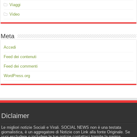
Viaggi
Video
Meta
Accedi
Feed dei contenuti
Feed dei commenti
WordPress.org
Diclaimer
Le migliori notizie Sociali e Virali. SOCIAL NEWS non è una testata
giornalistica, è un aggregatore di Notizie con Link alla fonte Originale. Se
vuoi escludere o includere le tue notizie contattaci tramite la pagina