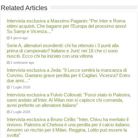
Related Articles
Intervista esclusiva a Massimo Paganin: “Per Inter e Roma
ottimi acquisti. Che bagarre per l’Europa del prossimo anno!
Su Samp e Vicenza…”
5 giorni ago
Serie A, allenatori esordienti: chi ha ottenuto i 3 punti alla
prima di campionato? Italiano e Jurić nei 18 che ci sono
riusciti. Ecco chi ha iniziato con una vittoria
2 settimane ago
Intervista esclusiva a Jeda: "Il Lecce sentirà la mancanza di
Corvino. Gaetano grave perdita per il Cagliari. Vicenza? Entro
due anni…"
7 Luglio 2026
Intervista esclusiva a Fulvio Collovati: "Fossi stato in Palestra,
sarei andato all'Inter. Al Milan non si capisce chi comanda,
avrei preferito un allenatore italiano"
2 Luglio 2026
Intervista esclusiva a Bruno Cirillo: "Inter, Chivu ha meritato il
rinnovo. Palestra al Chelsea è una perdita per il calcio italiano.
Amorim un rischio per il Milan. Reggina, Lotito può essere la
svolta”