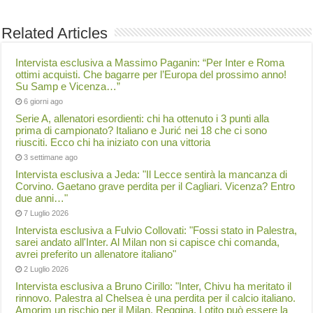
Related Articles
Intervista esclusiva a Massimo Paganin: “Per Inter e Roma
ottimi acquisti. Che bagarre per l’Europa del prossimo anno!
Su Samp e Vicenza…”
6 giorni ago
Serie A, allenatori esordienti: chi ha ottenuto i 3 punti alla
prima di campionato? Italiano e Jurić nei 18 che ci sono
riusciti. Ecco chi ha iniziato con una vittoria
3 settimane ago
Intervista esclusiva a Jeda: "Il Lecce sentirà la mancanza di
Corvino. Gaetano grave perdita per il Cagliari. Vicenza? Entro
due anni…"
7 Luglio 2026
Intervista esclusiva a Fulvio Collovati: "Fossi stato in Palestra,
sarei andato all'Inter. Al Milan non si capisce chi comanda,
avrei preferito un allenatore italiano"
2 Luglio 2026
Intervista esclusiva a Bruno Cirillo: "Inter, Chivu ha meritato il
rinnovo. Palestra al Chelsea è una perdita per il calcio italiano.
Amorim un rischio per il Milan. Reggina, Lotito può essere la