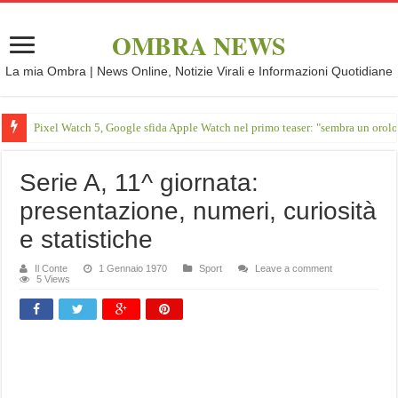
OMBRA NEWS
La mia Ombra | News Online, Notizie Virali e Informazioni Quotidiane
Pixel Watch 5, Google sfida Apple Watch nel primo teaser: "sembra un orol
Serie A, 11^ giornata:
presentazione, numeri, curiosità
e statistiche
Il Conte
1 Gennaio 1970
Sport
Leave a comment
5 Views