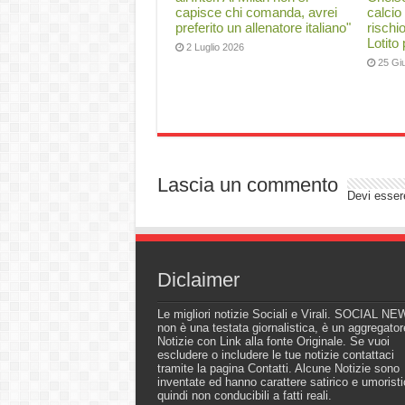
capisce chi comanda, avrei
calcio
preferito un allenatore italiano"
rischi
Lotito
2 Luglio 2026
25 Gi
Lascia un commento
Devi esse
Diclaimer
Le migliori notizie Sociali e Virali. SOCIAL N
non è una testata giornalistica, è un aggregator
Notizie con Link alla fonte Originale. Se vuoi
escludere o includere le tue notizie contattaci
tramite la pagina Contatti. Alcune Notizie sono
inventate ed hanno carattere satirico e umoristi
quindi non conducibili a fatti reali.