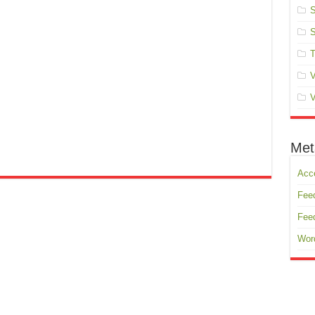
S
S
T
V
V
Met
Acc
Feed
Fee
Wor