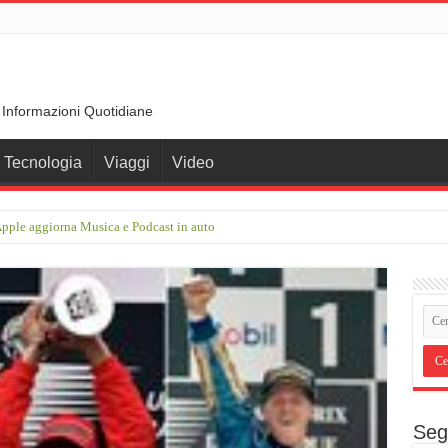
 Informazioni Quotidiane
Tecnologia
Viaggi
Video
rimberga nel cuore della Germania, tra Danubio e borghi da fiaba
Seg