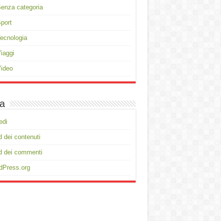
enza categoria
port
ecnologia
iaggi
ideo
a
edi
 dei contenuti
d dei commenti
dPress.org