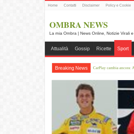
Home
Contatti
Disclaimer
Policy e Cookie
OMBRA NEWS
La mia Ombra | News Online, Notizie Virali e
Attualità
Gossip
Ricette
Sport
Breaking News
On the road da Ulma a No