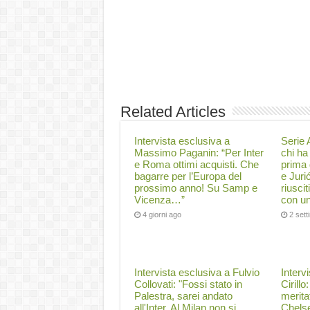
Related Articles
Intervista esclusiva a
Serie A
Massimo Paganin: “Per Inter
chi ha 
e Roma ottimi acquisti. Che
prima 
bagarre per l’Europa del
e Juri
prossimo anno! Su Samp e
riuscit
Vicenza…”
con un
4 giorni ago
2 set
Intervista esclusiva a Fulvio
Interv
Collovati: "Fossi stato in
Cirillo
Palestra, sarei andato
merita
all'Inter. Al Milan non si
Chelse