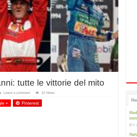
i: tutte le vittorie del mito
Leave a comment
10 Views
Re
le +
Pinterest
Medi
trem
5 
Narw