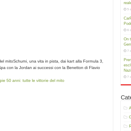
real
5 
CarP
Podc
6 
On t
Germ
7 
Pren
del mitoSchumi, una vita in pista, dai kart alla Formula 3,
escl
a con la Jordan ai successi con la Benetton di Flavio
Nazi
7 
 50 anni: tutte le vittorie del mito
Cat
A
R