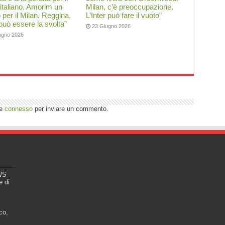
 italiano. Amorim un
Milan, c’è preoccupazione.
o per il Milan. Reggina,
L’Inter può fare il vuoto”
 può essere la svolta”
23 Giugno 2026
ugno 2026
re
connesso
per inviare un commento.
EWS
e di
co,