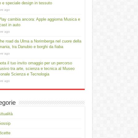
e e speciale design in tessuto
ore ago
lay cambia ancora: Apple aggiorna Musica e
ast in auto
ore ago
he road da Ulma a Norimberga nel cuore della
ania, tra Danubio e borghi da fiaba
ore ago
ota il tuo invito omaggio per un percorso
usivo tra arte, scienza e tecnica al Museo
onale Scienza e Tecnologia
ore ago
egorie
ttualità
Gossip
icette