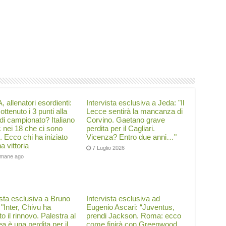
, allenatori esordienti:
Intervista esclusiva a Jeda: "Il
ottenuto i 3 punti alla
Lecce sentirà la mancanza di
di campionato? Italiano
Corvino. Gaetano grave
ć nei 18 che ci sono
perdita per il Cagliari.
i. Ecco chi ha iniziato
Vicenza? Entro due anni…"
a vittoria
7 Luglio 2026
timane ago
ista esclusiva a Bruno
Intervista esclusiva ad
: "Inter, Chivu ha
Eugenio Ascari: “Juventus,
to il rinnovo. Palestra al
prendi Jackson. Roma: ecco
a è una perdita per il
come finirà con Greenwood.