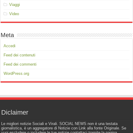
Viaggi
Video
Meta
Accedi
Feed dei contenuti
Feed dei commenti
WordPress.org
Diclaimer
Le migliori notizie Sociali e Virali. SOCIAL NEWS non è una testata
giornalistica, è un aggregatore di Notizie con Link alla fonte Originale. Se
vuoi escludere o includere le tue notizie contattaci tramite la pagina