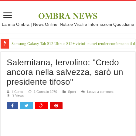
OMBRA NEWS
La mia Ombra | News Online, Notizie Virali e Informazioni Quotidiane
Samsung Galaxy Tab S12 Ultra e S12+ vicini: nuovi render confermano il d
Salernitana, Iervolino: "Credo
ancora nella salvezza, sarò un
presidente tifoso"
Il Conte
1 Gennaio 1970
Sport
Leave a comment
9 Views