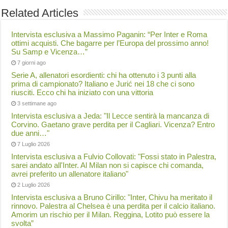
Related Articles
Intervista esclusiva a Massimo Paganin: “Per Inter e Roma
ottimi acquisti. Che bagarre per l’Europa del prossimo anno!
Su Samp e Vicenza…”
7 giorni ago
Serie A, allenatori esordienti: chi ha ottenuto i 3 punti alla
prima di campionato? Italiano e Jurić nei 18 che ci sono
riusciti. Ecco chi ha iniziato con una vittoria
3 settimane ago
Intervista esclusiva a Jeda: "Il Lecce sentirà la mancanza di
Corvino. Gaetano grave perdita per il Cagliari. Vicenza? Entro
due anni…"
7 Luglio 2026
Intervista esclusiva a Fulvio Collovati: "Fossi stato in Palestra,
sarei andato all'Inter. Al Milan non si capisce chi comanda,
avrei preferito un allenatore italiano"
2 Luglio 2026
Intervista esclusiva a Bruno Cirillo: "Inter, Chivu ha meritato il
rinnovo. Palestra al Chelsea è una perdita per il calcio italiano.
Amorim un rischio per il Milan. Reggina, Lotito può essere la
svolta”