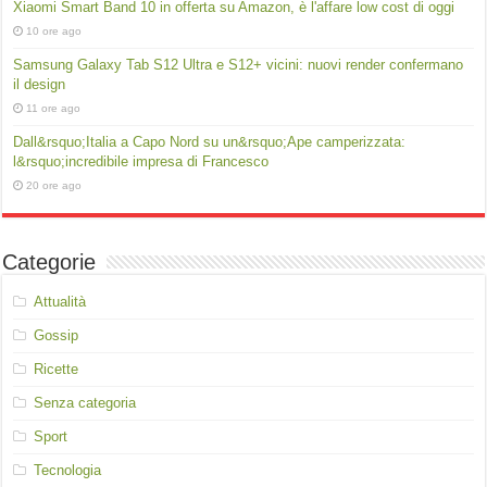
Xiaomi Smart Band 10 in offerta su Amazon, è l'affare low cost di oggi
10 ore ago
Samsung Galaxy Tab S12 Ultra e S12+ vicini: nuovi render confermano
il design
11 ore ago
Dall&rsquo;Italia a Capo Nord su un&rsquo;Ape camperizzata:
l&rsquo;incredibile impresa di Francesco
20 ore ago
Categorie
Attualità
Gossip
Ricette
Senza categoria
Sport
Tecnologia