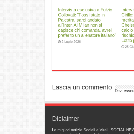
Intervista esclusiva a Fulvio
Interv
Collovati: "Fossi stato in
Cirillo
Palestra, sarei andato
merita
all'Inter. Al Milan non si
Chelse
capisce chi comanda, avrei
calcio
preferito un allenatore italiano"
rischi
Lotito
2 Luglio 2026
25 Gi
Lascia un commento
Devi esse
Diclaimer
Le migliori notizie Sociali e Virali. SOCIAL N