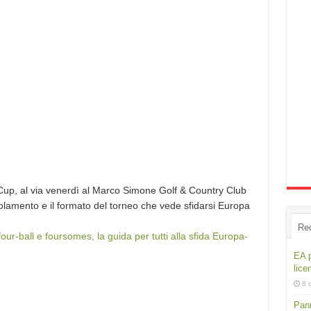
Cup, al via venerdì al Marco Simone Golf & Country Club
olamento e il formato del torneo che vede sfidarsi Europa
Re
our-ball e foursomes, la guida per tutti alla sfida Europa-
EA p
lice
8 
Pann