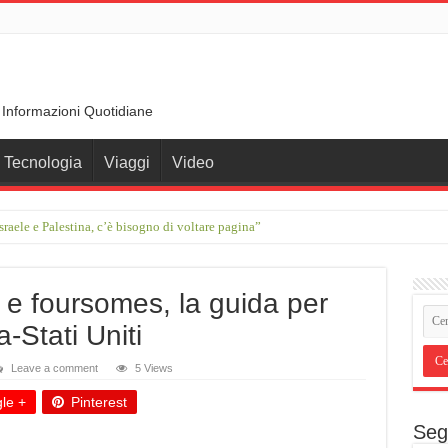
 Informazioni Quotidiane
Tecnologia
Viaggi
Video
sraele e Palestina, c’è bisogno di voltare pagina”
erdam a Basilea: otto giorni a ritmo lento
 e foursomes, la guida per
a-Stati Uniti
Leave a comment
5 Views
le +
Pinterest
Seg