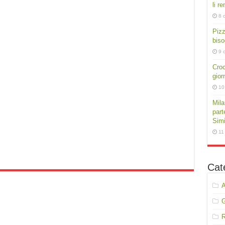
li r
8 
Pizz
biso
9 
Croc
gior
10
Mila
part
Simi
11
Cat
A
R