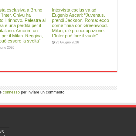
ista esclusiva a Bruno
Intervista esclusiva ad
: "Inter, Chivu ha
Eugenio Ascari: “Juventus,
to il rinnovo. Palestra al
prendi Jackson. Roma: ecco
a è una perdita per il
come finirà con Greenwood.
 italiano. Amorim un
Milan, c’è preoccupazione.
o per il Milan. Reggina,
L’Inter può fare il vuoto”
 può essere la svolta”
23 Giugno 2026
ugno 2026
re
connesso
per inviare un commento.
EWS