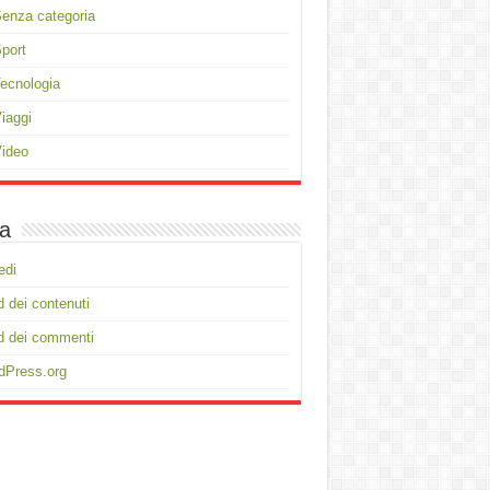
enza categoria
port
ecnologia
iaggi
ideo
a
edi
 dei contenuti
d dei commenti
dPress.org