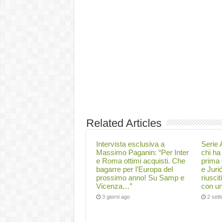
Related Articles
Intervista esclusiva a
Serie A
Massimo Paganin: “Per Inter
chi ha 
e Roma ottimi acquisti. Che
prima 
bagarre per l’Europa del
e Juri
prossimo anno! Su Samp e
riuscit
Vicenza…”
con un
3 giorni ago
2 set