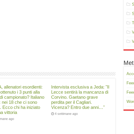
S
S
T
V
V
Met
Acc
Feed
, allenatori esordienti:
Intervista esclusiva a Jeda: "Il
ottenuto i 3 punti alla
Lecce sentirà la mancanza di
Fee
di campionato? Italiano
Corvino. Gaetano grave
Wor
ć nei 18 che ci sono
perdita per il Cagliari.
i. Ecco chi ha iniziato
Vicenza? Entro due anni…"
a vittoria
4 settimane ago
timane ago