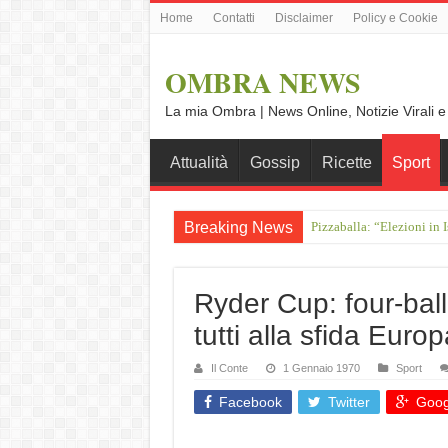
Home
Contatti
Disclaimer
Policy e Cookie
OMBRA NEWS
La mia Ombra | News Online, Notizie Virali e
Attualità
Gossip
Ricette
Sport
Breaking News
Pizzaballa: “Elezioni in I
Crociera sul Reno da Amst
Ryder Cup: four-ball
tutti alla sfida Europ
Il Conte
1 Gennaio 1970
Sport
Facebook
Twitter
Goog