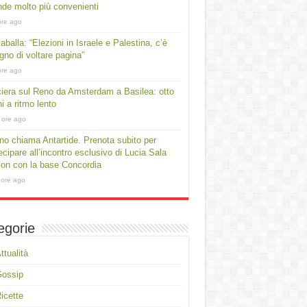
ende molto più convenienti
ore ago
aballa: “Elezioni in Israele e Palestina, c’è
gno di voltare pagina”
ore ago
iera sul Reno da Amsterdam a Basilea: otto
ni a ritmo lento
 ore ago
no chiama Antartide. Prenota subito per
ecipare all’incontro esclusivo di Lucia Sala
on con la base Concordia
 ore ago
egorie
ttualità
Gossip
icette