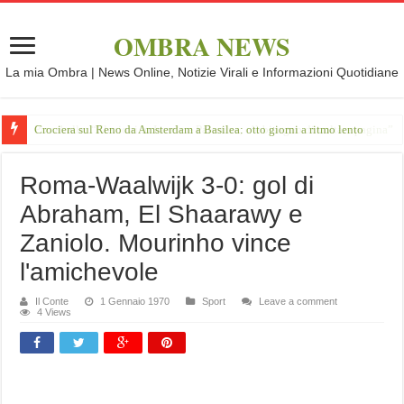
OMBRA NEWS
La mia Ombra | News Online, Notizie Virali e Informazioni Quotidiane
Crociera sul Reno da Amsterdam a Basilea: otto giorni a ritmo lento
Roma-Waalwijk 3-0: gol di
Abraham, El Shaarawy e
Zaniolo. Mourinho vince
l'amichevole
Il Conte
1 Gennaio 1970
Sport
Leave a comment
4 Views