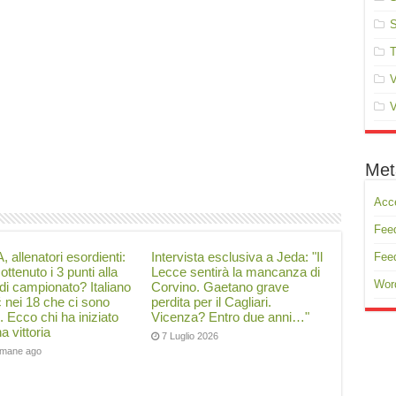
S
T
V
V
Met
Acc
Feed
, allenatori esordienti:
Intervista esclusiva a Jeda: "Il
Fee
ottenuto i 3 punti alla
Lecce sentirà la mancanza di
Wor
di campionato? Italiano
Corvino. Gaetano grave
ć nei 18 che ci sono
perdita per il Cagliari.
i. Ecco chi ha iniziato
Vicenza? Entro due anni…"
a vittoria
7 Luglio 2026
timane ago