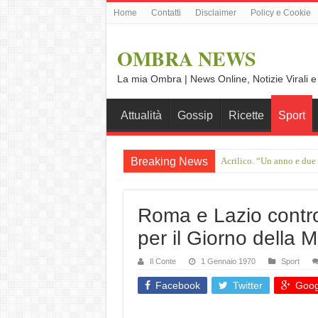
Home
Contatti
Disclaimer
Policy e Cookie
OMBRA NEWS
La mia Ombra | News Online, Notizie Virali e
Attualità
Gossip
Ricette
Sport
Breaking News
Acrilico. “Un anno e due
Francesco Guccini, il gig
Roma e Lazio contro l
per il Giorno della 
Il Conte
1 Gennaio 1970
Sport
Facebook
Twitter
Goog