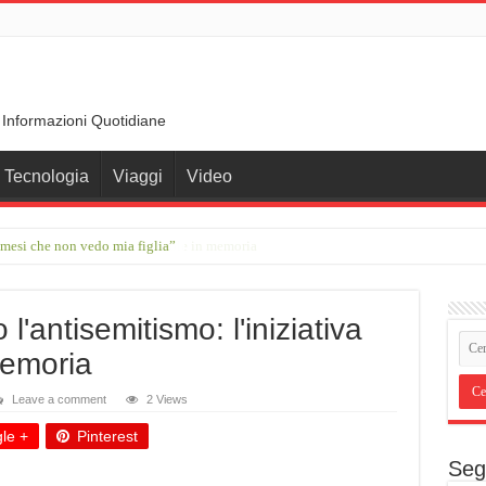
 Informazioni Quotidiane
Tecnologia
Viaggi
Video
 mesi che non vedo mia figlia”
ante che ha trasformato le parole in memoria
'antisemitismo: l'iniziativa
Memoria
Leave a comment
2 Views
le +
Pinterest
Seg