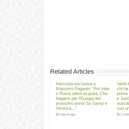
Related Articles
Intervista esclusiva a
Serie A
Massimo Paganin: “Per Inter
chi ha 
e Roma ottimi acquisti. Che
prima 
bagarre per l’Europa del
e Juri
prossimo anno! Su Samp e
riuscit
Vicenza…”
con un
4 giorni ago
2 set