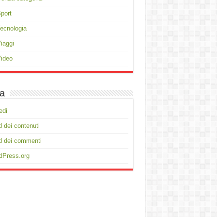
port
ecnologia
iaggi
ideo
a
edi
 dei contenuti
d dei commenti
dPress.org