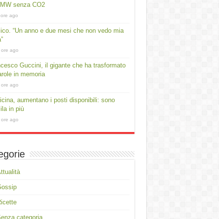
 MW senza CO2
 ore ago
lico. “Un anno e due mesi che non vedo mia
a”
 ore ago
cesco Guccini, il gigante che ha trasformato
arole in memoria
 ore ago
cina, aumentano i posti disponibili: sono
ila in più
 ore ago
egorie
ttualità
Gossip
icette
enza categoria