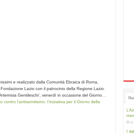
vanissimi e realizzato dalla Comunità Ebraica di Roma,
 Fondazione Lazio con il patrocinio della Regione Lazio.
‘Artemisia Gentileschi’, venerdì in occasione del Giorno…
Re
contro l’antisemitismo: l’iniziativa per il Giorno della
L'Ai
ment
11
I da