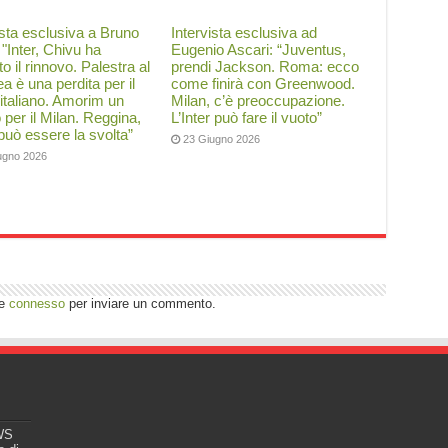
ista esclusiva a Bruno
Intervista esclusiva ad
: "Inter, Chivu ha
Eugenio Ascari: “Juventus,
to il rinnovo. Palestra al
prendi Jackson. Roma: ecco
a è una perdita per il
come finirà con Greenwood.
 italiano. Amorim un
Milan, c’è preoccupazione.
o per il Milan. Reggina,
L’Inter può fare il vuoto”
 può essere la svolta”
23 Giugno 2026
ugno 2026
re
connesso
per inviare un commento.
EWS