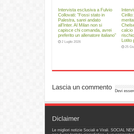
Intervista esclusiva a Fulvio
Interv
Collovati: "Fossi stato in
Cirillo
Palestra, sarei andato
merita
all'Inter. Al Milan non si
Chelse
capisce chi comanda, avrei
calcio
preferito un allenatore italiano"
rischi
Lotito
2 Luglio 2026
25 Gi
Lascia un commento
Devi esse
Diclaimer
Le migliori notizie Sociali e Virali. SOCIAL N