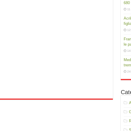
680
11
Acri
figli
12
Fran
le p
14
Medi
trem
24
Cat
A
R
S