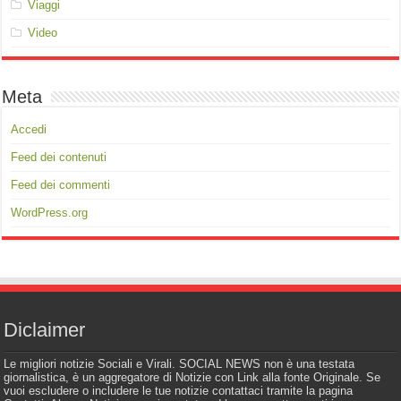
Viaggi
Video
Meta
Accedi
Feed dei contenuti
Feed dei commenti
WordPress.org
Diclaimer
Le migliori notizie Sociali e Virali. SOCIAL NEWS non è una testata
giornalistica, è un aggregatore di Notizie con Link alla fonte Originale. Se
vuoi escludere o includere le tue notizie contattaci tramite la pagina