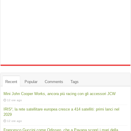
Recent
Popular
Comments
Tags
Mini John Cooper Works, ancora più racing con gli accessori JCW
12 ore ago
IRIS², la rete satellitare europea cresce a 414 satelliti: primi lanci nel
2029
12 ore ago
Francesco Guccini come Odisseo, che a Pavana scoprì i mari della