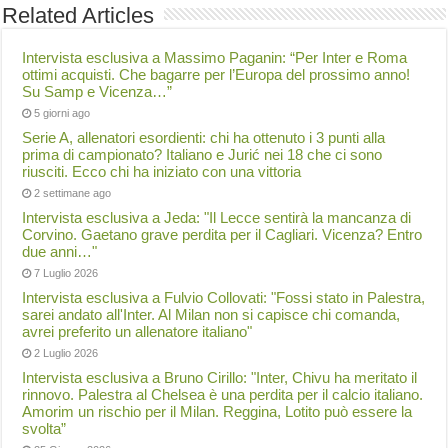
Related Articles
Intervista esclusiva a Massimo Paganin: “Per Inter e Roma
ottimi acquisti. Che bagarre per l’Europa del prossimo anno!
Su Samp e Vicenza…”
5 giorni ago
Serie A, allenatori esordienti: chi ha ottenuto i 3 punti alla
prima di campionato? Italiano e Jurić nei 18 che ci sono
riusciti. Ecco chi ha iniziato con una vittoria
2 settimane ago
Intervista esclusiva a Jeda: "Il Lecce sentirà la mancanza di
Corvino. Gaetano grave perdita per il Cagliari. Vicenza? Entro
due anni…"
7 Luglio 2026
Intervista esclusiva a Fulvio Collovati: "Fossi stato in Palestra,
sarei andato all'Inter. Al Milan non si capisce chi comanda,
avrei preferito un allenatore italiano"
2 Luglio 2026
Intervista esclusiva a Bruno Cirillo: "Inter, Chivu ha meritato il
rinnovo. Palestra al Chelsea è una perdita per il calcio italiano.
Amorim un rischio per il Milan. Reggina, Lotito può essere la
svolta”