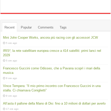
Recent
Popular
Comments
Tags
Mini John Cooper Works, ancora più racing con gli accessori JCW
5 ore ago
IRIS², la rete satellitare europea cresce a 414 satelliti: primi lanci nel
2029
5 ore ago
Francesco Guccini come Odisseo, che a Pavana scoprì i mari della
musica
9 ore ago
Vince Tempera: “Il mio primo incontro con Francesco Guccini in una
stalla. Ci chiamava Coniglietti”
9 ore ago
All’asta il pallone della Mano di Dio: fino a 10 milioni di dollari per averlo
17 ore ago