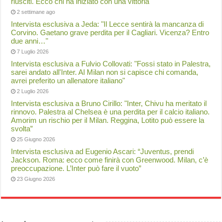
riusciti. Ecco chi ha iniziato con una vittoria
2 settimane ago
Intervista esclusiva a Jeda: "Il Lecce sentirà la mancanza di
Corvino. Gaetano grave perdita per il Cagliari. Vicenza? Entro
due anni…"
7 Luglio 2026
Intervista esclusiva a Fulvio Collovati: "Fossi stato in Palestra,
sarei andato all'Inter. Al Milan non si capisce chi comanda,
avrei preferito un allenatore italiano"
2 Luglio 2026
Intervista esclusiva a Bruno Cirillo: "Inter, Chivu ha meritato il
rinnovo. Palestra al Chelsea è una perdita per il calcio italiano.
Amorim un rischio per il Milan. Reggina, Lotito può essere la
svolta”
25 Giugno 2026
Intervista esclusiva ad Eugenio Ascari: “Juventus, prendi
Jackson. Roma: ecco come finirà con Greenwood. Milan, c’è
preoccupazione. L’Inter può fare il vuoto”
23 Giugno 2026