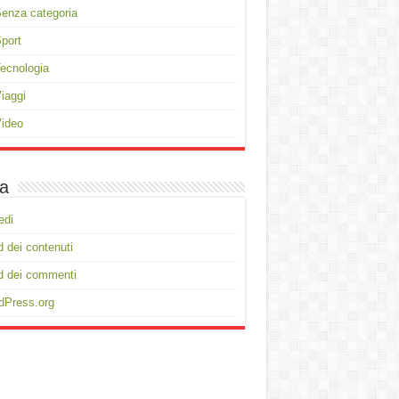
enza categoria
port
ecnologia
iaggi
ideo
a
edi
 dei contenuti
d dei commenti
dPress.org