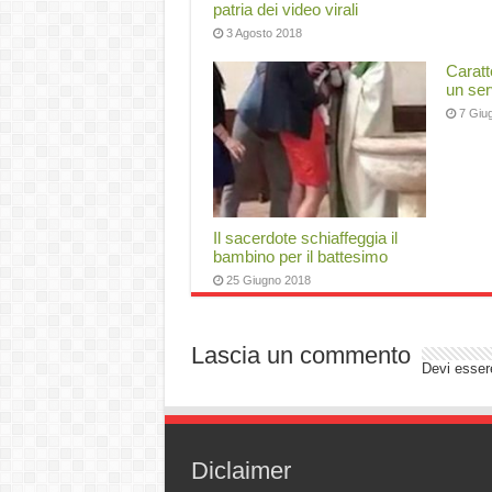
patria dei video virali
3 Agosto 2018
Caratt
un ser
7 Giu
Il sacerdote schiaffeggia il
bambino per il battesimo
25 Giugno 2018
Lascia un commento
Devi esse
Diclaimer