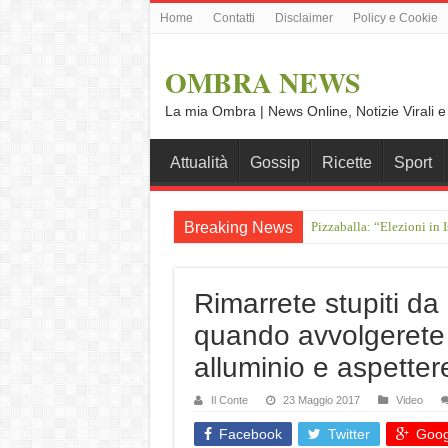
Home
Contatti
Disclaimer
Policy e Cookie
OMBRA NEWS
La mia Ombra | News Online, Notizie Virali e
Attualità
Gossip
Ricette
Sport
Breaking News
Pizzaballa: “Elezioni in I
Crociera sul Reno da Amst
Rimarrete stupiti d
quando avvolgerete i 
alluminio e aspetter
Il Conte
23 Maggio 2017
Video
Facebook
Twitter
Goog