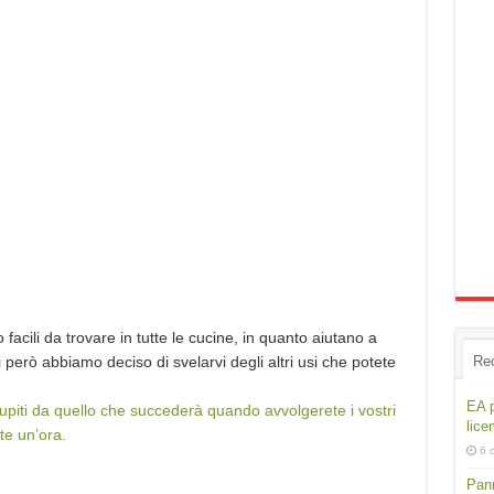
o facili da trovare in tutte le cucine, in quanto aiutano a
però abbiamo deciso di svelarvi degli altri usi che potete
Re
EA p
upiti da quello che succederà quando avvolgerete i vostri
lice
ete un’ora.
6 
Pann