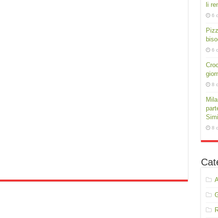
li r
6 
Pizz
biso
6 
Croc
gior
8 
Mila
part
Simi
8 
Cat
A
R