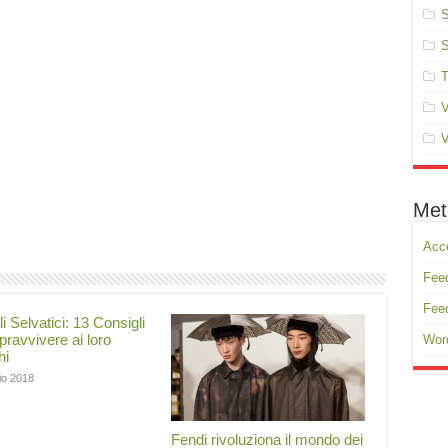
S
S
T
V
V
Met
Acc
Feed
Fee
i Selvatici: 13 Consigli
pravvivere ai loro
Wor
hi
io 2018
Fendi rivoluziona il mondo dei