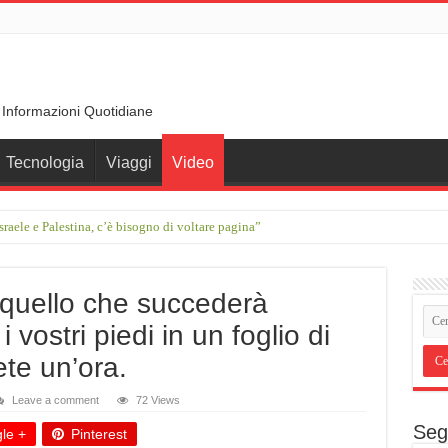
 Informazioni Quotidiane
Tecnologia
Viaggi
Video
sraele e Palestina, c’è bisogno di voltare pagina”
erdam a Basilea: otto giorni a ritmo lento
a quello che succederà
vostri piedi in un foglio di
ete un’ora.
Leave a comment
72 Views
Seg
le +
Pinterest