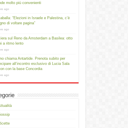
ende molto più convenienti
ore ago
aballa: “Elezioni in Israele e Palestina, c’è
gno di voltare pagina”
ore ago
iera sul Reno da Amsterdam a Basilea: otto
ni a ritmo lento
ore ago
no chiama Antartide. Prenota subito per
ecipare all’incontro esclusivo di Lucia Sala
on con la base Concordia
ore ago
egorie
ttualità
Gossip
icette