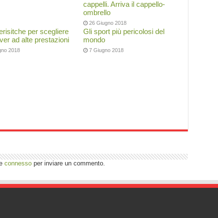
cappelli. Arriva il cappello-
ombrello
26 Giugno 2018
erisitche per scegliere
Gli sport più pericolosi del
ver ad alte prestazioni
mondo
gno 2018
7 Giugno 2018
re
connesso
per inviare un commento.