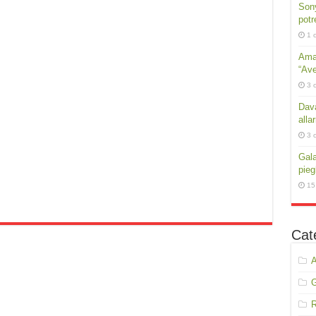
Sony
potr
1 
Amar
“Ave
3 
Dava
alla
3 
Gala
pie
15
Cat
A
R