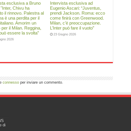
ista esclusiva a Bruno
Intervista esclusiva ad
: "Inter, Chivu ha
Eugenio Ascari: “Juventus,
to il rinnovo. Palestra al
prendi Jackson. Roma: ecco
a è una perdita per il
come finirà con Greenwood.
 italiano. Amorim un
Milan, c’è preoccupazione.
o per il Milan. Reggina,
L’Inter può fare il vuoto”
 può essere la svolta”
23 Giugno 2026
ugno 2026
re
connesso
per inviare un commento.
EWS
e di