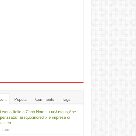
cent
Popular
Comments
Tags
&rsquo;Italia a Capo Nord su un&rsquo;Ape
erizzata: l&rsquo;incredibile impresa di
ncesco
ora ago