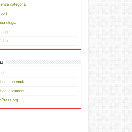
enza categoria
port
ecnologia
iaggi
ideo
a
edi
 dei contenuti
d dei commenti
dPress.org