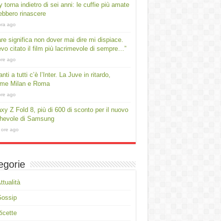
 torna indietro di sei anni: le cuffie più amate
ebbero rinascere
ora ago
e significa non dover mai dire mi dispiace.
vo citato il film più lacrimevole di sempre…”
ore ago
nti a tutti c’è l’Inter. La Juve in ritardo,
rme Milan e Roma
ore ago
xy Z Fold 8, più di 600 di sconto per il nuovo
ghevole di Samsung
 ore ago
egorie
ttualità
Gossip
icette