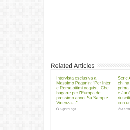
Related Articles
Intervista esclusiva a
Serie A
Massimo Paganin: “Per Inter
chi ha 
e Roma ottimi acquisti. Che
prima 
bagarre per l’Europa del
e Juri
prossimo anno! Su Samp e
riuscit
Vicenza…”
con un
6 giorni ago
3 set