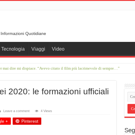
 Informazioni Quotidiane
Tecnologia
Viaggi
Video
r mai dire mi dispiace. “Avevo citato il film più lacrimevole di sempre…”
r. La Juve in ritardo, allarme Milan e Roma
i 2020: le formazioni ufficiali
Leave a comment
4 Views
le +
Pinterest
Seg