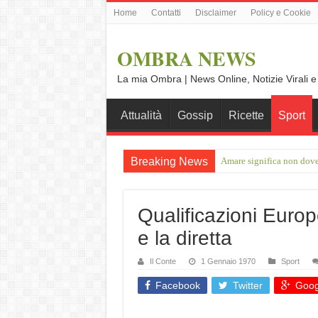
Home
Contatti
Disclaimer
Policy e Cookie
OMBRA NEWS
La mia Ombra | News Online, Notizie Virali e
Attualità
Gossip
Ricette
Sport
Breaking News
Amare significa non dove
Davanti a tutti c’è l’Inte
Qualificazioni Europe
e la diretta
Il Conte
1 Gennaio 1970
Sport
Facebook
Twitter
Goog