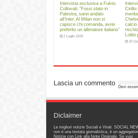
Intervista esclusiva a Fulvio
Interv
Collovati: "Fossi stato in
Cirillo
Palestra, sarei andato
merita
all'Inter. Al Milan non si
Chelse
capisce chi comanda, avrei
calcio
preferito un allenatore italiano"
rischi
Lotito
2 Luglio 2026
25 Gi
Lascia un commento
Devi esse
Diclaimer
Le migliori notizie Sociali e Virali. SOCIAL N
non è una testata giornalistica, è un aggregator
Notizie con Link alla fonte Originale. Se vuoi