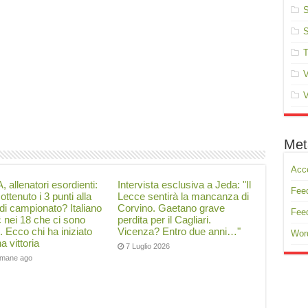
S
S
T
V
V
Met
Acc
, allenatori esordienti:
Intervista esclusiva a Jeda: "Il
Feed
ottenuto i 3 punti alla
Lecce sentirà la mancanza di
di campionato? Italiano
Corvino. Gaetano grave
Fee
ć nei 18 che ci sono
perdita per il Cagliari.
i. Ecco chi ha iniziato
Vicenza? Entro due anni…"
Wor
a vittoria
7 Luglio 2026
timane ago