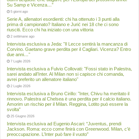
Su Samp e Vicenza…”
5 giorni ago
Serie A, allenatori esordienti: chi ha ottenuto i 3 punti alla
prima di campionato? Italiano e Jurić nei 18 che ci sono
riusciti. Ecco chi ha iniziato con una vittoria
2 settimane ago
Intervista esclusiva a Jeda: "Il Lecce sentirà la mancanza di
Corvino. Gaetano grave perdita per il Cagliari. Vicenza? Entro
due anni…"
7 Luglio 2026
Intervista esclusiva a Fulvio Collovati: "Fossi stato in Palestra,
sarei andato all'Inter. Al Milan non si capisce chi comanda,
avrei preferito un allenatore italiano"
2 Luglio 2026
Intervista esclusiva a Bruno Cirillo: "Inter, Chivu ha meritato il
rinnovo. Palestra al Chelsea è una perdita per il calcio italiano.
Amorim un rischio per il Milan. Reggina, Lotito può essere la
svolta”
25 Giugno 2026
Intervista esclusiva ad Eugenio Ascari: “Juventus, prendi
Jackson. Roma: ecco come finirà con Greenwood. Milan, c’è
preoccupazione. L’Inter può fare il vuoto”