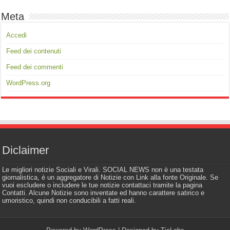
Meta
Accedi
Feed dei contenuti
Feed dei commenti
WordPress.org
Diclaimer
Le migliori notizie Sociali e Virali. SOCIAL NEWS non è una testata
giornalistica, è un aggregatore di Notizie con Link alla fonte Originale. Se
vuoi escludere o includere le tue notizie contattaci tramite la pagina
Contatti. Alcune Notizie sono inventate ed hanno carattere satirico e
umoristico, quindi non conducibili a fatti reali.