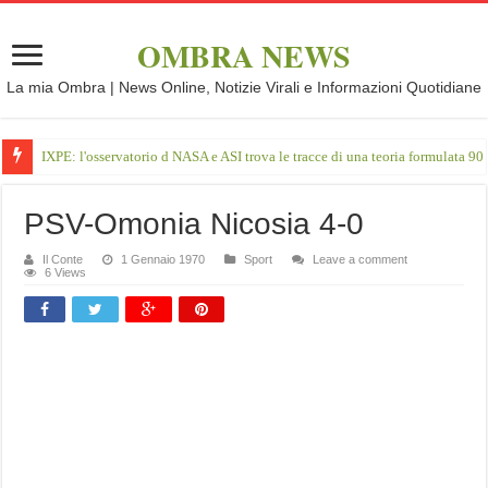
OMBRA NEWS
La mia Ombra | News Online, Notizie Virali e Informazioni Quotidiane
IXPE: l'osservatorio d NASA e ASI trova le tracce di una teoria formulata 90 
PSV-Omonia Nicosia 4-0
Il Conte
1 Gennaio 1970
Sport
Leave a comment
6 Views