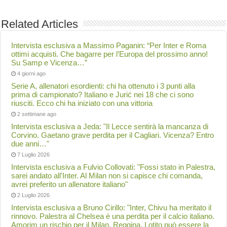
Related Articles
Intervista esclusiva a Massimo Paganin: “Per Inter e Roma
ottimi acquisti. Che bagarre per l’Europa del prossimo anno!
Su Samp e Vicenza…”
4 giorni ago
Serie A, allenatori esordienti: chi ha ottenuto i 3 punti alla
prima di campionato? Italiano e Jurić nei 18 che ci sono
riusciti. Ecco chi ha iniziato con una vittoria
2 settimane ago
Intervista esclusiva a Jeda: "Il Lecce sentirà la mancanza di
Corvino. Gaetano grave perdita per il Cagliari. Vicenza? Entro
due anni…"
7 Luglio 2026
Intervista esclusiva a Fulvio Collovati: "Fossi stato in Palestra,
sarei andato all'Inter. Al Milan non si capisce chi comanda,
avrei preferito un allenatore italiano"
2 Luglio 2026
Intervista esclusiva a Bruno Cirillo: "Inter, Chivu ha meritato il
rinnovo. Palestra al Chelsea è una perdita per il calcio italiano.
Amorim un rischio per il Milan. Reggina, Lotito può essere la