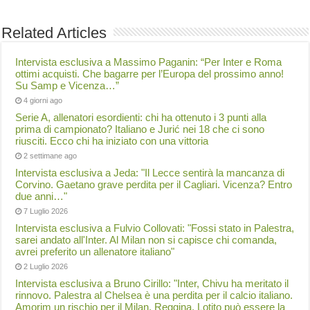
Related Articles
Intervista esclusiva a Massimo Paganin: “Per Inter e Roma
ottimi acquisti. Che bagarre per l’Europa del prossimo anno!
Su Samp e Vicenza…”
4 giorni ago
Serie A, allenatori esordienti: chi ha ottenuto i 3 punti alla
prima di campionato? Italiano e Jurić nei 18 che ci sono
riusciti. Ecco chi ha iniziato con una vittoria
2 settimane ago
Intervista esclusiva a Jeda: "Il Lecce sentirà la mancanza di
Corvino. Gaetano grave perdita per il Cagliari. Vicenza? Entro
due anni…"
7 Luglio 2026
Intervista esclusiva a Fulvio Collovati: "Fossi stato in Palestra,
sarei andato all'Inter. Al Milan non si capisce chi comanda,
avrei preferito un allenatore italiano"
2 Luglio 2026
Intervista esclusiva a Bruno Cirillo: "Inter, Chivu ha meritato il
rinnovo. Palestra al Chelsea è una perdita per il calcio italiano.
Amorim un rischio per il Milan. Reggina, Lotito può essere la