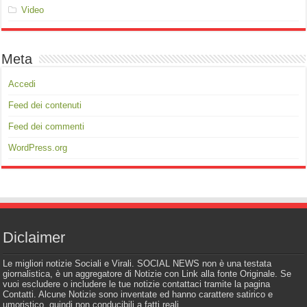
Video
Meta
Accedi
Feed dei contenuti
Feed dei commenti
WordPress.org
Diclaimer
Le migliori notizie Sociali e Virali. SOCIAL NEWS non è una testata
giornalistica, è un aggregatore di Notizie con Link alla fonte Originale. Se
vuoi escludere o includere le tue notizie contattaci tramite la pagina
Contatti. Alcune Notizie sono inventate ed hanno carattere satirico e
umoristico, quindi non conducibili a fatti reali.